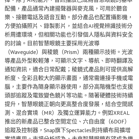
配備，產品通常內建揚聲器與麥克風，可用於聽音
樂、接聽電話及語音互動。部分產品也配置攝影機，
方便拍攝照片、錄製影片，並結合AI視覺辨識技術分
析周遭環境，但相關功能也引發個人隱私與資料安全
的討論。目前智慧眼鏡主要採用光波導
（Waveguide）與稜鏡（Prism）兩種顯示技術。光波
導產品外型較輕薄，可顯示文字、導航、即時翻譯及
通知資訊，適合日常配戴；稜鏡式產品則可提供高解
析度、全彩且較大的顯示畫面，通常需連接手機或電
腦，主要作為隨身顯示器使用，部分高階機型也支援
頭部追蹤及電致變色鏡片等功能。隨著硬體技術持續
提升，智慧眼鏡正朝向更高整合度發展，結合空間感
測、混合實境（MR）及獨立運算能力。例如XREAL
推出的新產品已整合空間定位、六自由度（6DOF）
追蹤及控制器，Snap旗下Spectacles則持續布局擴增
實境應用。市場分析認為，未來智慧眼鏡有望成為繼