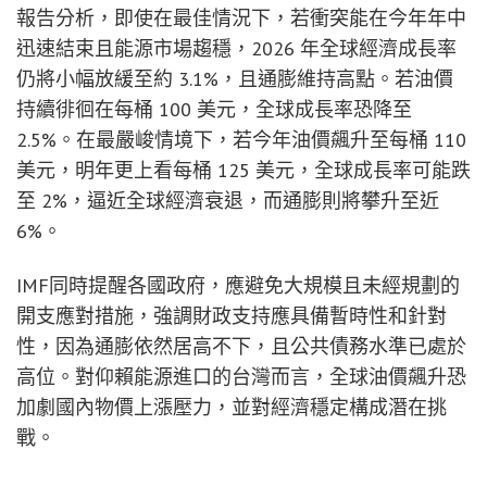
報告分析，即使在最佳情況下，若衝突能在今年年中
迅速結束且能源市場趨穩，2026 年全球經濟成長率
仍將小幅放緩至約 3.1%，且通膨維持高點。若油價
持續徘徊在每桶 100 美元，全球成長率恐降至
2.5%。在最嚴峻情境下，若今年油價飆升至每桶 110
美元，明年更上看每桶 125 美元，全球成長率可能跌
至 2%，逼近全球經濟衰退，而通膨則將攀升至近
6%。
IMF同時提醒各國政府，應避免大規模且未經規劃的
開支應對措施，強調財政支持應具備暫時性和針對
性，因為通膨依然居高不下，且公共債務水準已處於
高位。對仰賴能源進口的台灣而言，全球油價飆升恐
加劇國內物價上漲壓力，並對經濟穩定構成潛在挑
戰。