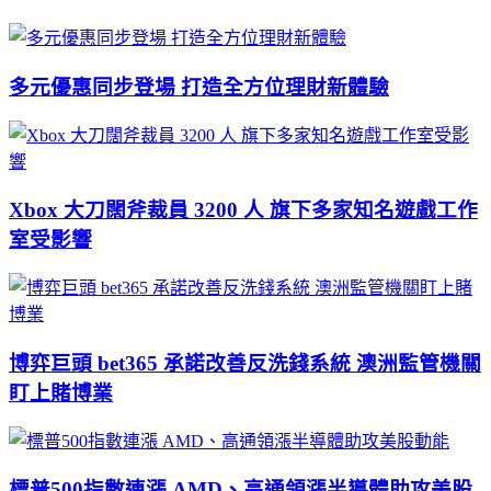
多元優惠同步登場 打造全方位理財新體驗
Xbox 大刀闊斧裁員 3200 人 旗下多家知名遊戲工作
室受影響
博弈巨頭 bet365 承諾改善反洗錢系統 澳洲監管機關
盯上賭博業
標普500指數連漲 AMD、高通領漲半導體助攻美股