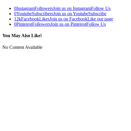
0
Instagram
Followers
Join us on Instagram
Follow Us
0
Youtube
Subscribers
Join us on Youtube
Subscribe
12k
Facebook
Likes
Join us on Facebook
Like our page
0
Pinterest
Followers
Join us on Pinterest
Follow Us
You May Also Like!
No Content Available