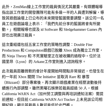
此外，ZeniMax線上工作室的裁員情況尤其嚴重，有媒體報導
指出該工作室的開發團隊可能有多達一半的人員遭到解僱，導
致其遊戲論壇上已公布的未來開發藍圖需要調整。該公司一名
員工在遊戲論壇上表示：「我們先前分享的藍圖將會有所變
動。」相關報導也提及 id Software 和 Sledgehammer Games 內
部也出現廣泛裁員。
這次重組還包括五家工作室的策略性調整：Double Fine
Productions 和 Compulsion遊戲已脫離 Xbox 成為獨立工作室，
而 Ninja Theory 和 不死實驗室正在被收購的過程中。位於法
國里昂（Lyon）的 Arkane工作室則進入諮詢程序。
此次裁員距離微軟的會計年度開始時間點非常接近，也發生在
約一年前 Xbox 關閉 The Initiative 並取消 Rare 和 暴雪
（Blizzard）部分專案後，再次顯示遊戲產業在經歷波動後持
續進行內部調整。雖然黑曜石娛樂若裁員超過 50 人，根據
California WARN Act（加州勞工調整與再培訓通知法案）需提
前通知，但目前 California WARN Act Tracker 上未見該公司相
關紀錄，顯示其裁員人數可能低於此門檻。