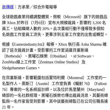
商傳媒
｜方承業／綜合外電報導
全球遊戲產業持續調整體質，微軟（Microsoft）旗下的遊戲品
牌 Xbox 於昨日（7月6日）宣布大規模裁員，影響約 3,200 名
員工，佔組織總人數約 20%。此次重組行動不僅導致多個知
名遊戲工作室員工流失，更牽涉到五家工作室的出售或轉型。
根據《Gamesindustry.biz》報導，Xbox 執行長 Asha Sharma 確
認了這次裁員計畫。受影響的工作室涵蓋貝塞斯達
（Bethesda）、黑曜石娛樂（Obsidian）、id Software、
ZeniMax線上工作室（Zenimax Online Studios）及
Sledgehammer Games。
在貝塞斯達，影響範圍包括蒙特利爾（Montreal）工作室的一
名製作人、奧斯汀（Austin）工作室負責《輻射 76》（Fallout
76）專案的一名系統設計師，以及位於馬里蘭州（Maryland）
總部的一名社群經理。黑曜石娛樂也傳出裁員消息，其藝術總
監與一名作家皆受到影響，其中該藝術總監已在公司任職長達
21 年。