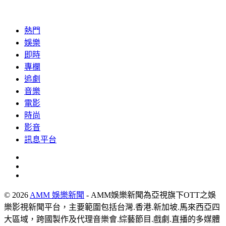
熱門
娛樂
即時
專欄
追劇
音樂
電影
時尚
影音
訊息平台
© 2026
AMM 娛樂新聞
- AMM娛樂新聞為亞視旗下OTT之娛
樂影視新聞平台，主要範圍包括台灣.香港.新加坡.馬來西亞四
大區域，跨國製作及代理音樂會.綜藝節目.戲劇.直播的多媒體