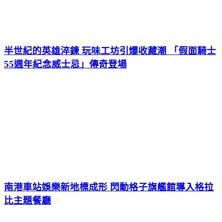
半世紀的英雄淬鍊 玩味工坊引爆收藏潮 「假面騎士
55週年紀念威士忌」傳奇登場
南港車站娛樂新地標成形 閃動格子旗艦館導入格拉
比主題餐廳