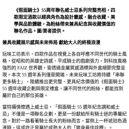
《假面騎士》55周年聯名威士忌系列完整亮相，四
款限定酒款以經典角色為設計靈感，融合收藏、美
學與品飲體驗，為粉絲帶來兼具紀念與收藏價值的
聯名作品。圖/業者提供。
兼具收藏展示感與未來佈局 獻給大人的終極浪漫
玩味工坊表示，四款作品在視覺上各自呼應不同世代的騎士風
格，從昭和的英雄史詩感、平成騎士的戲劇張力，到科技風格
強烈的 FAIZ 世界觀，皆透過金屬質感酒標與外盒細節完整呈
現。本次 55 週年系列僅是開端，未來玩味工坊將持續「串聯
更多騎士」，陸續推出更完整、更具紀念價值的《假面騎士》
55 週年收藏企劃與限定禮盒，讓不同世代的粉絲，都能找到
屬於自己的那位英雄。
當特攝情懷遇上威士忌，「假面騎士 55 週年紀念調和威士
忌」不僅是一項聯名企劃，更是一份獻給所有騎士迷的專屬紀
念。對於一路看著騎士長大的粉絲而言，當倒上一杯琥珀色酒
液時，這或許正是屬於成熟大人的「變身最佳詮釋」。