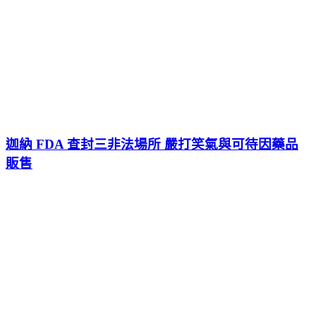
迦納 FDA 查封三非法場所 嚴打笑氣與可待因藥品
販售