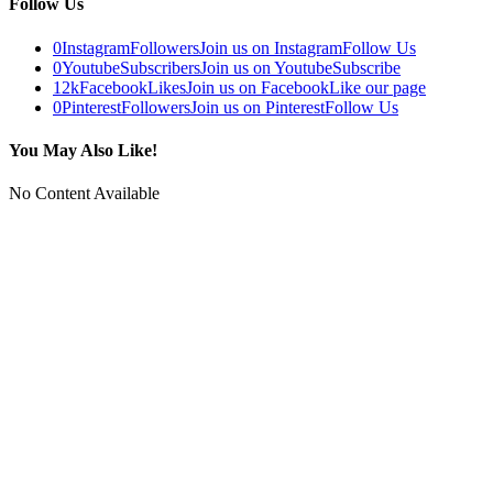
Follow Us
0
Instagram
Followers
Join us on Instagram
Follow Us
0
Youtube
Subscribers
Join us on Youtube
Subscribe
12k
Facebook
Likes
Join us on Facebook
Like our page
0
Pinterest
Followers
Join us on Pinterest
Follow Us
You May Also Like!
No Content Available