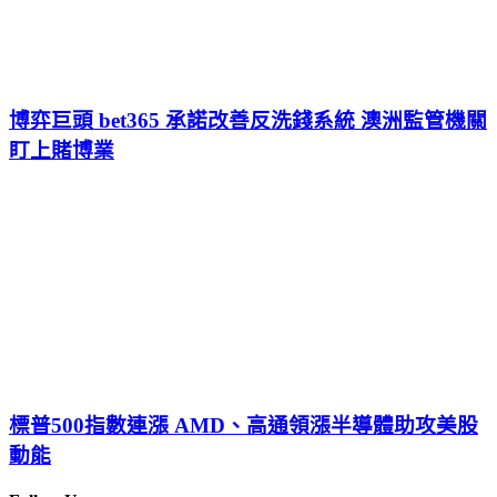
博弈巨頭 bet365 承諾改善反洗錢系統 澳洲監管機關
盯上賭博業
標普500指數連漲 AMD、高通領漲半導體助攻美股
動能