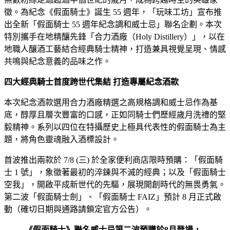
徵。為紀念《假面騎士》誕生 55 週年，「玩味工坊」宣布推
出全新「假面騎士 55 週年紀念調和威士忌」聯名企劃。本次
特別攜手在地精釀先鋒「合力酒廠（Holy Distillery）」，以在
地職人釀酒工藝結合經典騎士精神，打造兼具視覺呈現、情感
共鳴與紀念意義的品味之作。
四大經典騎士首度跨世代集結 打造專屬紀念酒款
本次紀念酒款選用合力酒廠精選之高規格調和威士忌作為基
底，醇厚且層次豐富的口感，正如同騎士們歷經歲月洗禮的堅
毅精神。系列以四位在特攝歷史上極具代表性的假面騎士為主
題，將角色靈魂融入酒標設計。
首波推出兩款於 7/8 (三) 於全家便利商店限時預購：「假面騎
士 1 號」，象徵著最初的淬鍊與不滅的經典；以及「假面騎士
空我」，開啟平成新世代的先驅，展現開創時代的無畏勇氣。
第二波「假面騎士劍」、「假面騎士 FAIZ」預計 8 月正式啟
動（確切日期與通路請鎖定官方公告）。
《假面騎士》聯名威士忌第二波預購於8月登場，