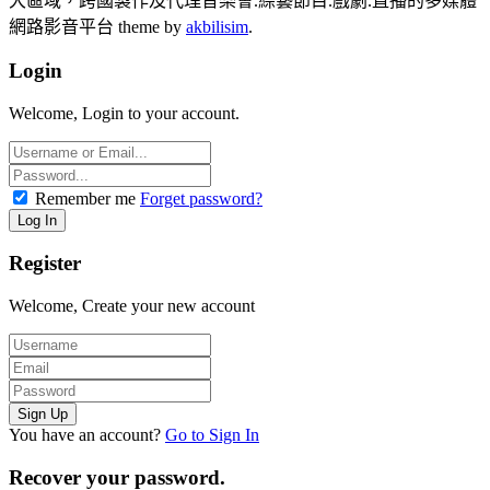
大區域，跨國製作及代理音樂會.綜藝節目.戲劇.直播的多媒體
網路影音平台 theme by
akbilisim
.
Login
Welcome, Login to your account.
Remember me
Forget password?
Register
Welcome, Create your new account
You have an account?
Go to Sign In
Recover your password.