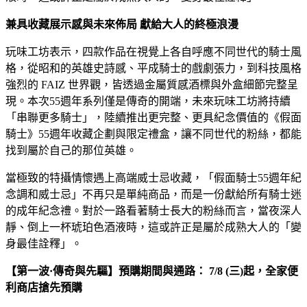
兼具收藏展示感與未來佈局 獻給大人的終極浪漫
玩味工坊表示，四款作品在視覺上各自呼應不同世代的騎士風
格，從昭和的英雄史詩感、平成騎士的戲劇張力，到科技風格
強烈的 FAIZ 世界觀，皆透過金屬質感酒標與外盒細節完整呈
現。本次55週年系列僅是傳奇的開端，未來玩味工坊將持續
「串聯更多騎士」，陸續推出更完整、更具紀念價值的《假面
騎士》55週年收藏企劃與限定禮盒，讓不同世代的粉絲，都能
找到屬於自己的那位英雄。
當極致的特攝情懷遇上高端威士忌收藏，「假面騎士55週年紀
念調和威士忌」不再只是單純商品，而是一份獻給所有騎士迷
的成年紀念禮。對於一路看著騎士長大的粉絲而言，當夜深人
靜、倒上一杯琥珀色酒液時，這或許正是屬於成熟大人的「變
身最佳詮釋」。
【第一波·傳奇與先驅】預購期間與通路： 7/8 (三)起，全家便
利商店搶先預購