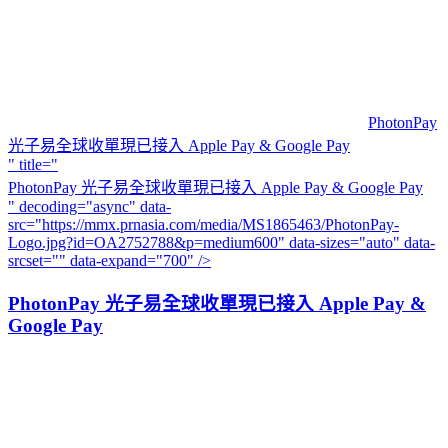
PhotonPay
光子易全球收單現已接入 Apple Pay & Google Pay
" title="
PhotonPay 光子易全球收單現已接入 Apple Pay & Google Pay
" decoding="async" data-
src="https://mmx.prnasia.com/media/MS1865463/PhotonPay-
Logo.jpg?id=OA2752788&p=medium600" data-sizes="auto" data-
srcset="" data-expand="700" />
PhotonPay 光子易全球收單現已接入 Apple Pay &
Google Pay