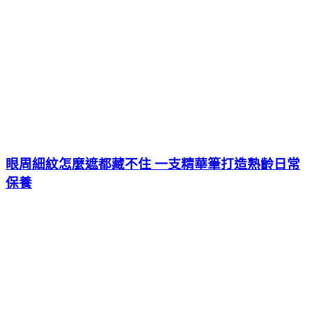
眼周細紋怎麼遮都藏不住 一支精華筆打造熟齡日常
保養