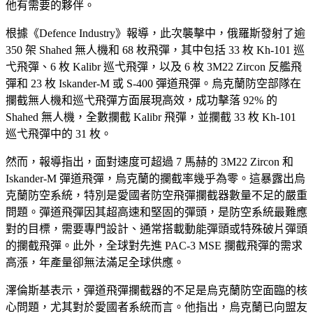
他有需要的夥伴。
根據《Defence Industry》報導，此次襲擊中，俄羅斯發射了逾
350 架 Shahed 無人機和 68 枚飛彈，其中包括 33 枚 Kh-101 巡
弋飛彈、6 枚 Kalibr 巡弋飛彈，以及 6 枚 3M22 Zircon 反艦飛
彈和 23 枚 Iskander-M 或 S-400 彈道飛彈。烏克蘭防空部隊在
攔截無人機和巡弋飛彈方面展現高效，成功擊落 92% 的
Shahed 無人機，全數攔截 Kalibr 飛彈，並攔截 33 枚 Kh-101
巡弋飛彈中的 31 枚。
然而，報導指出，面對速度可超過 7 馬赫的 3M22 Zircon 和
Iskander-M 彈道飛彈，烏克蘭的攔截率幾乎為零。這暴露出烏
克蘭防空系統，特別是愛國者防空飛彈攔截器數量不足的嚴重
問題。彈道飛彈因其超高速和堅固的彈頭，是防空系統最難應
對的目標，需要專門設計、通常搭載動能彈頭或特殊破片彈頭
的攔截飛彈。此外，全球對先進 PAC-3 MSE 攔截飛彈的需求
高漲，年產量卻無法滿足全球供應。
澤倫斯基表示，彈道飛彈攔截器的不足是烏克蘭防空面臨的核
心問題，尤其對於愛國者系統而言。他指出，烏克蘭已向盟友