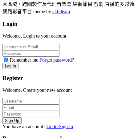
大區域，跨國製作及代理音樂會.綜藝節目.戲劇.直播的多媒體
網路影音平台 theme by
akbilisim
.
Login
Welcome, Login to your account.
Remember me
Forget password?
Register
Welcome, Create your new account
You have an account?
Go to Sign In