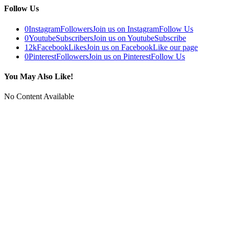
Follow Us
0
Instagram
Followers
Join us on Instagram
Follow Us
0
Youtube
Subscribers
Join us on Youtube
Subscribe
12k
Facebook
Likes
Join us on Facebook
Like our page
0
Pinterest
Followers
Join us on Pinterest
Follow Us
You May Also Like!
No Content Available