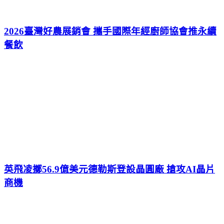
2026臺灣好農展銷會 攜手國際年經廚師協會推永續
餐飲
英飛凌擲56.9億美元德勒斯登設晶圓廠 搶攻AI晶片
商機