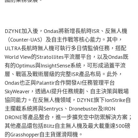
DZYNE加入後，Ondas將新增長航時ISR、反無人機
（Counter-UAS）及自主作戰等核心能力。其中，
ULTRA長航時無人機可執行多日情監偵任務，搭配
World View的Stratollites平流層平台，以及Ondas既
有的Optimus與InsightSense系統，可形成涵蓋平流
層、戰區及戰術層級的完整ISR產品布局。此外，
Ondas也正與Palantir合作開發AI任務管理平台
SkyWeaver，透過AI提升任務規劃、自主決策與戰場
協同能力。在反無人機領域，DZYNE旗下IonStrike自
主攔截系統將與Sentrycs、Dronebuster及IRON
DRONE等產品整合，進一步擴充空中防禦解決方案；
其他產品還包括Blitz自主無人機及最大載重達500磅
的Grasshopper自主貨運滑翔機。