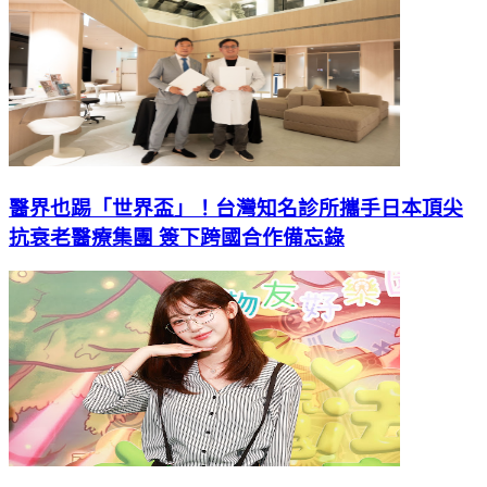
醫界也踢「世界盃」！台灣知名診所攜手日本頂尖
抗衰老醫療集團 簽下跨國合作備忘錄