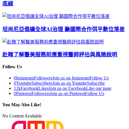
底線
坦尚尼亞倡議全球AI治理 籲國際合作弭平數位落差
赴韓了解醫美服務前應重視醫師評估與風險說明
Follow Us
0
Instagram
Followers
Join us on Instagram
Follow Us
0
Youtube
Subscribers
Join us on Youtube
Subscribe
12k
Facebook
Likes
Join us on Facebook
Like our page
0
Pinterest
Followers
Join us on Pinterest
Follow Us
You May Also Like!
No Content Available