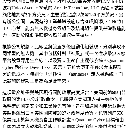
於今年6月8日簽署意向書，計劃以320萬美元收購位於布里奇
波特Union Avenue 38號的 Arcade Technology LLC 廠區。該設
施佔地約5萬平方英尺，主要製造區約2萬零780平方英尺，另
有辦公空間。其現有的工業基礎設施包含3D列印機、CNC加
工中心等，能為無人機機身零組件及結構組件提供基礎製造能
力，有助於降低供應鏈依賴並加速生產擴張。
根據公司規劃，此廠區將設置多條自動化組裝線，分別專攻不
同類型的無人機。其中包括針對「神風」式一次性攻擊無人機
平台設置專用生產線，以及獨立生產自主攔截系統。Quantum
Cyber 執行長 David Lazar 表示，五角大廈正在尋求大規模部
署的低成本、模組化「消耗性」（attritable）無人機系統，而
此設施的建設正是為滿足此需求。
這項量產計畫與美國現行國防政策高度契合。美國前總統川普
政府的第14307號行政命令，已將建立美國無人機主導地位列
為明確的國家安全和工業優先事項，旨在加速國內產能並擴大
美製系統出口。美國國防部2027財政年度預算，也編列約550
億美元用於無人機及自主作戰計畫。Quantum Cyber 目標藉由
在國內設立大規模製造廠，在美國國防部的無人機供應鏈中佔