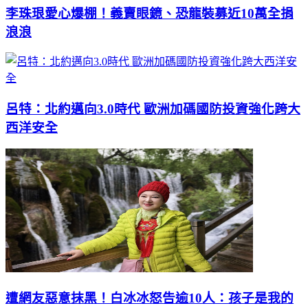
李珠珢愛心爆棚！義賣眼鏡、恐龍裝募近10萬全捐
浪浪
呂特：北約邁向3.0時代 歐洲加碼國防投資強化跨大
西洋安全
遭網友惡意抹黑！白冰冰怒告逾10人：孩子是我的