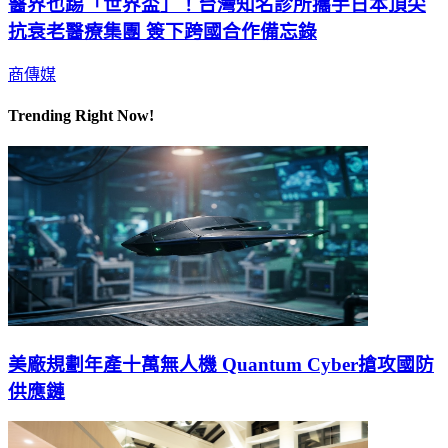
醫界也踢「世界盃」！台灣知名診所攜手日本頂尖
抗衰老醫療集團 簽下跨國合作備忘錄
商傳媒
Trending Right Now!
美廠規劃年產十萬無人機 Quantum Cyber搶攻國防
供應鏈