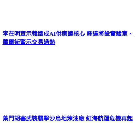
李在明宣示韓國成AI供應鏈核心 輝達將設實驗室、
華爾街警示交易過熱
葉門胡塞武裝襲擊沙烏地煉油廠 紅海航運危機再起