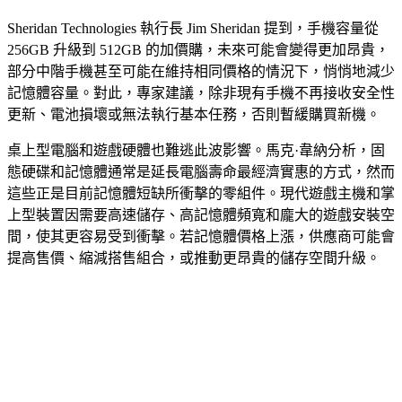
Sheridan Technologies 執行長 Jim Sheridan 提到，手機容量從
256GB 升級到 512GB 的加價購，未來可能會變得更加昂貴，
部分中階手機甚至可能在維持相同價格的情況下，悄悄地減少
記憶體容量。對此，專家建議，除非現有手機不再接收安全性
更新、電池損壞或無法執行基本任務，否則暫緩購買新機。
桌上型電腦和遊戲硬體也難逃此波影響。馬克·韋納分析，固
態硬碟和記憶體通常是延長電腦壽命最經濟實惠的方式，然而
這些正是目前記憶體短缺所衝擊的零組件。現代遊戲主機和掌
上型裝置因需要高速儲存、高記憶體頻寬和龐大的遊戲安裝空
間，使其更容易受到衝擊。若記憶體價格上漲，供應商可能會
提高售價、縮減搭售組合，或推動更昂貴的儲存空間升級。