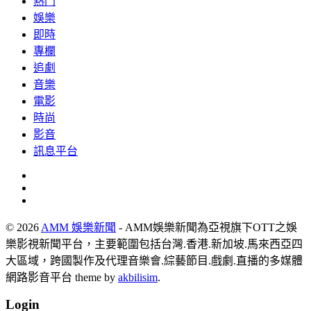
熱門
娛樂
即時
專欄
追劇
音樂
電影
時尚
影音
訊息平台
© 2026
AMM 娛樂新聞
- AMM娛樂新聞為亞視旗下OTT之娛
樂影視新聞平台，主要範圍包括台灣.香港.新加坡.馬來西亞四
大區域，跨國製作及代理音樂會.綜藝節目.戲劇.直播的多媒體
網路影音平台 theme by
akbilisim
.
Login