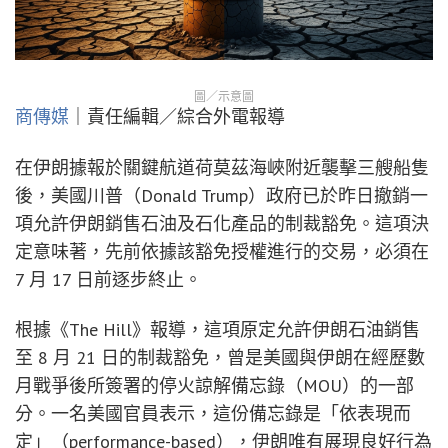
圖／示意圖
商傳媒
｜責任編輯／綜合外電報導
在伊朗據報於關鍵航道荷莫茲海峽附近襲擊三艘船隻
後，美國川普（Donald Trump）政府已於昨日撤銷一
項允許伊朗銷售石油及石化產品的制裁豁免。這項決
定意味著，先前依據該豁免授權進行的交易，必須在
7 月 17 日前逐步終止。
根據《The Hill》報導，這項原定允許伊朗石油銷售
至 8 月 21 日的制裁豁免，曾是美國與伊朗在經歷數
月戰爭後所簽署的停火諒解備忘錄（MOU）的一部
分。一名美國官員表示，這份備忘錄是「依表現而
定」（performance-based），伊朗唯有展現良好行為