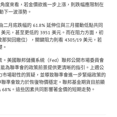
指出，從交易角度來看，若金價欲進一步上漲，則跌幅應限制在
能啟動下一波漲勢。
間由二月底跌幅的 61.8% 延伸位與三月擺動低點共同
 美元，甚至更低的 3951 美元。而在阻力方面，初
斐波那契回撤位），關鍵阻力則看 4305/19 美元，若
礎。
。美國聯邦儲備系統（Fed）聯邦公開市場委員會
可能為聯準會的政策前景提供更清晰的指引。上週公
力市場韌性的質疑，並導致聯準會進一步緊縮政策的
重申聯準會致力於恢復物價穩定。聯邦基金期貨目前顯
為 68%。這些因素共同影響著金價的短期走勢。