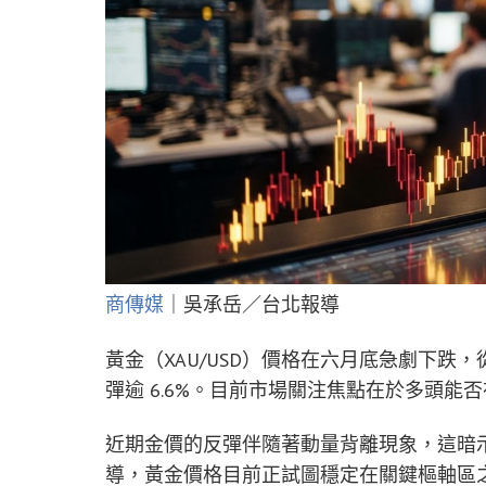
商傳媒
｜吳承岳／台北報導
黃金（XAU/USD）價格在六月底急劇下
彈逾 6.6%。目前市場關注焦點在於多頭
近期金價的反彈伴隨著動量背離現象，這暗示賣
導，黃金價格目前正試圖穩定在關鍵樞軸區