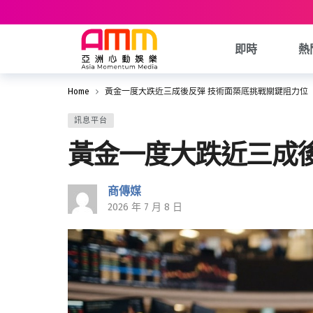
即時
熱
Home
黃金一度大跌近三成後反彈 技術面築底挑戰關鍵阻力位
訊息平台
黃金一度大跌近三成
商傳媒
2026 年 7 月 8 日