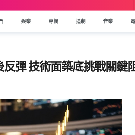
門
娛樂
專欄
追劇
音樂
後反彈 技術面築底挑戰關鍵