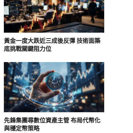
黃金一度大跌近三成後反彈 技術面築
底挑戰關鍵阻力位
先鋒集團尋數位資產主管 布局代幣化
與穩定幣策略