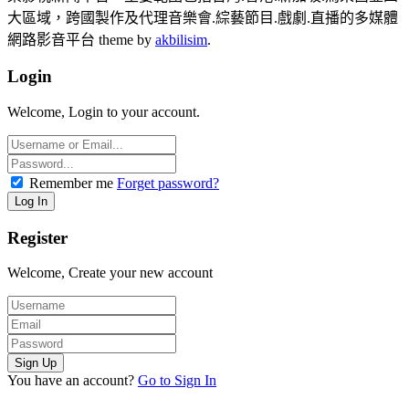
大區域，跨國製作及代理音樂會.綜藝節目.戲劇.直播的多媒體
網路影音平台 theme by
akbilisim
.
Login
Welcome, Login to your account.
Remember me
Forget password?
Register
Welcome, Create your new account
You have an account?
Go to Sign In