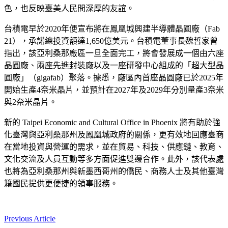
色，也反映臺美人民間深厚的友誼。
台積電早於2020年便宣布將在鳳凰城興建半導體晶圓廠（Fab
21），承諾總投資額達1,650億美元。台積電董事長魏哲家曾
指出，該亞利桑那廠區一旦全面完工，將會發展成一個由六座
晶圓廠、兩座先進封裝廠以及一座研發中心組成的「超大型晶
圓廠」（gigafab）聚落。據悉，廠區內首座晶圓廠已於2025年
開始生產4奈米晶片，並預計在2027年及2029年分別量產3奈米
與2奈米晶片。
新的 Taipei Economic and Cultural Office in Phoenix 將有助於強
化臺灣與亞利桑那州及鳳凰城政府的關係，更有效地回應臺商
在當地投資與營運的需求，並在貿易、科技、供應鏈、教育、
文化交流及人員互動等多方面促進雙邊合作。此外，該代表處
也將為亞利桑那州與新墨西哥州的僑民、商務人士及其他臺灣
籍國民提供更便捷的領事服務。
Previous Article