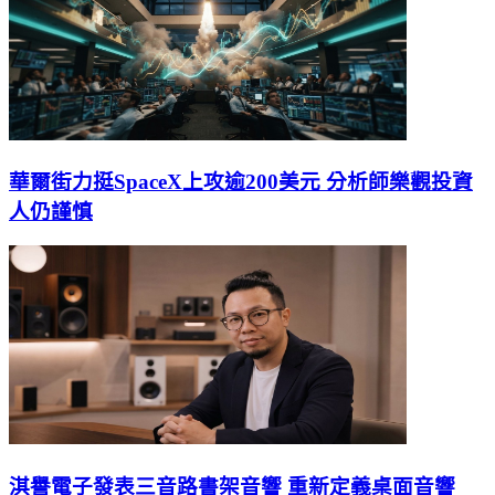
華爾街力挺SpaceX上攻逾200美元 分析師樂觀投資
人仍謹慎
淇譽電子發表三音路書架音響 重新定義桌面音響