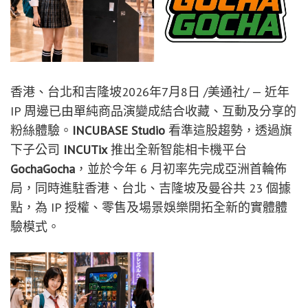
香港、台北和吉隆坡
2026年7月8日
/美通社/ — 近年
IP 周邊已由單純商品演變成結合收藏、互動及分享的
粉絲體驗。
INCUBASE Studio
看準這股趨勢，透過旗
下子公司
INCUTix
推出全新智能相卡機平台
GochaGocha
，並於今年 6 月初率先完成亞洲首輪佈
局，
同時進駐香港、台北、吉隆坡及曼谷共 23 個據
點
，為 IP 授權、零售及場景娛樂開拓全新的實體體
驗模式。