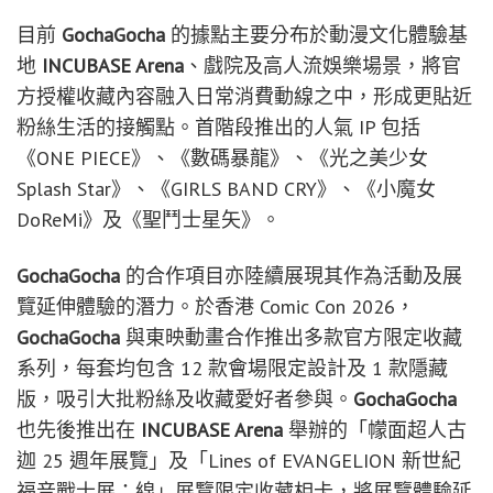
目前
GochaGocha
的據點主要分布於動漫文化體驗基
地
INCUBASE Arena
、戲院及高人流娛樂場景，將官
方授權收藏內容融入日常消費動線之中，形成更貼近
粉絲生活的接觸點。首階段推出的人氣 IP 包括
《ONE PIECE》、《數碼暴龍》、《光之美少女
Splash Star》、《GIRLS BAND CRY》、《小魔女
DoReMi》及《聖鬥士星矢》。
GochaGocha
的合作項目亦陸續展現其作為活動及展
覽延伸體驗的潛力。於香港 Comic Con 2026，
GochaGocha
與東映動畫合作推出多款官方限定收藏
系列，每套均包含 12 款會場限定設計及 1 款隱藏
版，吸引大批粉絲及收藏愛好者參與。
GochaGocha
也先後推出在
INCUBASE Arena
舉辦的「幪面超人古
迦 25 週年展覽」及「Lines of EVANGELION 新世紀
福音戰士展：線」展覽限定收藏相卡，將展覽體驗延