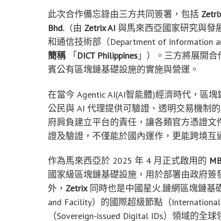
此次合作備忘錄由三方共同簽署，包括
Zetri
Bhd.
（由
Zetrix AI
與馬來西亞國家研究與發
和通信技術部
（Department of Information a
簡稱
「
DICT Philippines
」
）。三方將展開合
賓公有區塊鏈基礎設施的實施與營運。
在當今 Agentic AI
(AI智能體)
經濟時代，區塊
公民與 AI 代理提供可驗證、透明交易機
府肩負建立平台的責任，讓各類官方憑證文
證及驗證，不僅能於國內運作，更能跨境互通，高
作為馬來西亞於 2025 年 4 月正式啟用的
MB
國家級區塊鏈基礎設施，
用於部署由政府簽
外，
Zetrix
同時也是
中國星火.鏈網區塊鏈
基礎
and Facility）的國際超級節點（Internat
（Sovereign-issued Digital
IDs
）領域的全球領