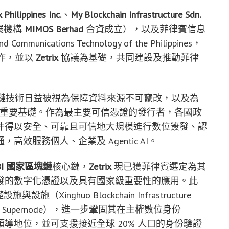
x Philippines Inc.
、
My Blockchain Infrastructure Sdn.
展機構
MIMOS Berhad
合資成立），以及
菲律賓信息
nd Communications Technology
of the Philippines
，
作，並以
Zetrix
協議為基礎，共同建設及推動菲律
鏈技術日益被視為保障資料來源不可竄改，以及為
制的重要基礎。作為最主要可信憑證的發行者，各國政
件得以安全、可靠且可信地大規模進行數位簽發、認
效服務個人、企業及 Agentic AI。
I
國家區塊鏈
核心鏈，
Zetrix
現已獲菲律賓選定為其
發的數字化憑證以及具有國家級重要性的應用
。此
設施與設施（Xinghuo Blockchain Infrastructure
ional Supernode），進一步鞏固其在主權數位身份
導地位，並可支援接近全球 20% 人口的身份驗證