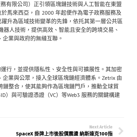
前稱 MY E.G. 服務有限公司）正引領區塊鏈技術與人工智能在東盟
總部位於馬來西亞，自 2000 年起便作為電子政務服務及
AI 已躍升為區域技術變革的先鋒，依托其第一層公共區
工智能與機器人技術，提供高效、智能且安全的跨境交易、
、企業與政府的無縫互聯。
合約的運行，並提供隱私性、安全性與可擴展性。其加密
業與公眾，接入全球區塊鏈經濟體系。Zetrix 由
國的跨境及跨鏈整合，使其能夠作為區塊鏈門戶，推動全球貿
D）與可驗證憑證（VC）等Web3 服務的關鍵構建
Next Article
SpaceX 掛牌上市後股價震盪 納斯達克100指