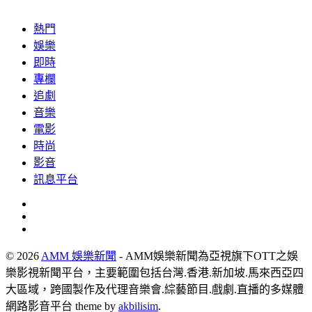
熱門
娛樂
即時
專欄
追劇
音樂
電影
時尚
影音
訊息平台
© 2026
AMM 娛樂新聞
- AMM娛樂新聞為亞視旗下OTT之娛
樂影視新聞平台，主要範圍包括台灣.香港.新加坡.馬來西亞四
大區域，跨國製作及代理音樂會.綜藝節目.戲劇.直播的多媒體
網路影音平台 theme by
akbilisim
.