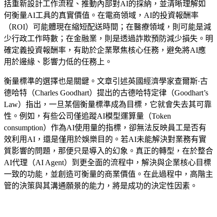
括重新設計工作流程、推動內部對AI的採納，並清晰理解如
何衡量AI工具的真實價值。在電商領域，AI的投資報酬率
（ROI）可能體現在縮短配送時間；在醫療領域，則可能是減
少行政工作時數；在金融業，則是透過詐欺預防減少損失。明
確定義投資報酬率，有助於企業聚焦核心任務，避免將AI應
用於邊緣、影響力低的任務上。
衡量標準的選擇也是關鍵。文章引述英國經濟學家查爾斯·古
德哈特（Charles Goodhart）提出的古德哈特定律（Goodhart’s
Law）指出，一旦某個衡量標準成為目標，它就會失去其可靠
性。例如，有些公司僅追蹤AI模型運算量（Token
consumption）作為AI使用量的指標，卻無法反映員工是否有
效利用AI，還是僅用於娛樂目的。若AI未能解決對業務有實
質影響的問題，那便只是導入的幻象。真正的轉型，在於整合
AI代理（AI Agent）到更全面的流程中，解決與企業核心目標
一致的功能，並創造可衡量的商業價值。在此過程中，高階主
管的決策與其溝通願景的能力，將是成功的決定性因素。