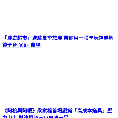
「農遊超市」進駐夏季旅展 帶你用一張享玩神券解
鎖全台 300+ 農場
《阿松與阿暖》梁家榕首場戲撕「高成本道具」壓
力山大 對決柯叔元火藥味十足