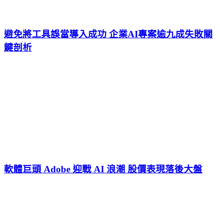
避免將工具誤當導入成功 企業AI專案逾九成失敗關
鍵剖析
軟體巨頭 Adobe 迎戰 AI 浪潮 股價表現落後大盤