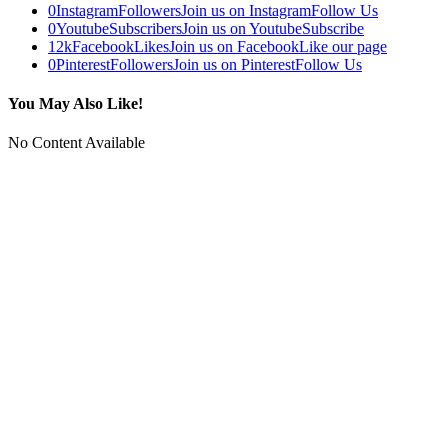
0
Instagram
Followers
Join us on Instagram
Follow Us
0
Youtube
Subscribers
Join us on Youtube
Subscribe
12k
Facebook
Likes
Join us on Facebook
Like our page
0
Pinterest
Followers
Join us on Pinterest
Follow Us
You May Also Like!
No Content Available