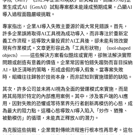
業生成式AI（GenAI）試點專案都未能達成預期成果，凸顯AI
導入過程面臨嚴峻挑戰。
專家指出，企業AI導入失敗主要源於兩大常見錯誤。首先，
許多企業誤將取得AI工具視為成功導入，而非專注於重新定
義工作流程。這導致大量投資於AI工具後，卻未能有效改變
現有作業模式。文章更形容此為「工具形狀物」（tool-shaped
objects）——這些解決方案看似酷炫或實用，卻無法解決實際
問題或創造有意義的價值。企業常因害怕錯失趨勢而盲目採納
AI，缺乏清晰的策略，形成虛假的導入假象。當專案失敗
時，組織往往歸咎於技術本身，而非認知到實施環節的缺陷。
其次，許多公司並未將AI視為全面的營運模式來實施，而是
將其局限於特定的內部應用案例。其中，涉及客戶端的AI應
用，因對失敗的恐懼或等待業界先行者創新再模仿的心態，成
為最大的阻力點。這種心態導致AI導入陷入「炒作、猶豫、
被動模仿」的循環，未能真正釋放AI的潛力。
為克服這些挑戰，企業需對傳統流程進行根本性再思考。這包