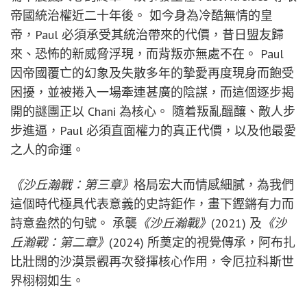
帝國統治權近二十年後。 如今身為冷酷無情的皇
帝，Paul 必須承受其統治帶來的代價，昔日盟友歸
來、恐怖的新威脅浮現，而背叛亦無處不在。 Paul
因帝國覆亡的幻象及失散多年的摯愛再度現身而飽受
困擾，並被捲入一場牽連甚廣的陰謀，而這個逐步揭
開的謎團正以 Chani 為核心。 隨着叛亂醞釀、敵人步
步進逼，Paul 必須直面權力的真正代價，以及他最愛
之人的命運。
《沙丘瀚戰：第三章》
格局宏大而情感細膩，為我們
這個時代極具代表意義的史詩鉅作，畫下鏗鏘有力而
詩意盎然的句號。 承襲
《沙丘瀚戰》
(2021) 及
《沙
丘瀚戰：第二章》
(2024) 所奠定的視覺傳承，阿布扎
比壯闊的沙漠景觀再次發揮核心作用，令厄拉科斯世
界栩栩如生。