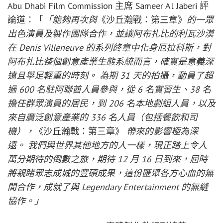
Abu Dhabi Film Commission 主席 Sameer Al Jaberi 評
論道：「
「能夠再次與
《沙丘瀚戰：第三章》
的一眾
出色演員及製作團隊合作，並讓阿布扎比的利瓦沙漠
在 Denis Villeneuve 的系列終章中化身厄拉科斯，對
阿布扎比整個創意產業生態系統而言，確實是意義深
遠且舉足輕重的時刻。 為期 31 天的拍攝，動員了超
過 600 名駐阿聯酋人員參與，從 6 名實習生、38 名
擔任群眾演員的居民，到 206 名本地劇組人員，以及
來自廣泛創意產業的 336 名人員（包括餐飲和司
機），
《沙丘瀚戰：第三章》
帶來的影響極為深
遠。 我們與世界其他地方的人一樣，現正踏上令人
萬分期待的倒數之旅，期待 12 月 16 日到來，屆時
將親睹眾志成城的豐碩成果，這份匯聚各方心血的無
間合作，成就了與 Legendary Entertainment 的無縫
協作。」