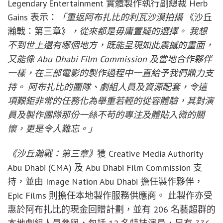
Legendary Entertainment 實體製作執行副總裁 Herb
Gains 表示：
「
重返阿布扎比的利瓦沙漠拍攝
《沙丘
瀚戰：第三章》
，從來都是毋庸置疑的選擇。 我想
不到世上還有哪個地方，既能呈現如此震撼的畫面，
又能像 Abu Dhabi Film Commission 及當地合作夥伴
一樣，在三部電影的製作過程中一直給予我們鼎力支
持。 阿布扎比的團隊、劇組人員及資源配套，令這
項艱鉅非常的任務化為舉重若輕的從容體驗，其對演
員及製作團隊那份一絲不苟的專注及體貼入微的關
懷，更是令人難忘。」
《沙丘瀚戰：第三章》
獲 Creative Media Authority
Abu Dhabi (CMA) 及 Abu Dhabi Film Commission 支
持，並由 Image Nation Abu Dhabi 擔任製作夥伴，
Epic Films 則擔任本地製作服務供應商。 此製作亦受
惠於阿布扎比的現金回贈計劃，並有 206 名藝超群的