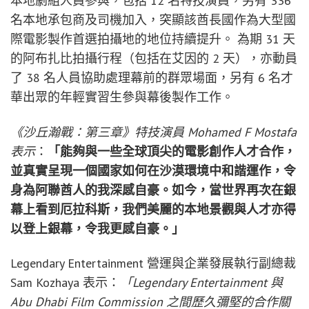
本地劇組人員參與，包括 12 名特技演員，另有 336
名本地承包商及司機加入，突顯該酋長國作為大型國
際電影製作首選拍攝地的地位持續提升。 為期 31 天
的阿布扎比拍攝行程（包括在艾因的 2 天），亦動員
了 38 名人員協助處理幕前的群眾場面，另有 6 名才
華出眾的年輕實習生參與幕後製作工作。
《沙丘瀚戰：第三章》特技演員 Mohamed F Mostafa
表示
：
「能夠與一些全球頂尖的電影創作人才合作，
並真實呈現一個國家如何在沙漠環境中和諧運作，令
身為阿聯酋人的我深感自豪。如今，當世界再次在銀
幕上看到厄拉科斯，我們美麗的本地景觀與人才亦得
以登上銀幕，令我更感自豪。」
Legendary Entertainment 營運與企業發展執行副總裁
Sam Kozhaya 表示：
「Legendary Entertainment 與
Abu Dhabi Film Commission 之間歷久彌堅的合作關