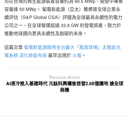
司在台灣的再生能源裝置容量約為 66.5 MWp，開發中專案
容量達 50 MWp。 葡電新能源（亞太）獲標普全球企業永
續評估（S&P Global CSA）評選為全球最具永續性的電力
公司之一，在全球營運超過 32.8 GW 的發電資產，致力於
推動地球邁向更具永續性及脫碳的未來。
這篇文章
葡電新能源啟用全台最大「風雨球場」太陽能光
電系統 深化綠能布局
最早出現於
火報
。
Previous Article
AI液冷進入基建時代 元鈦科興櫃後首發2.68億購地 搶全球
商機