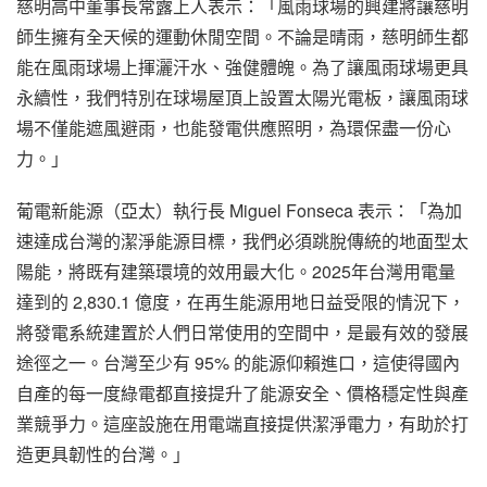
慈明高中董事長常露上人表示：「風雨球場的興建將讓慈明
師生擁有全天候的運動休閒空間。不論是晴雨，慈明師生都
能在風雨球場上揮灑汗水、強健體魄。為了讓風雨球場更具
永續性，我們特別在球場屋頂上設置太陽光電板，讓風雨球
場不僅能遮風避雨，也能發電供應照明，為環保盡一份心
力。」
葡電新能源（亞太）執行長 Miguel Fonseca 表示：「為加
速達成台灣的潔淨能源目標，我們必須跳脫傳統的地面型太
陽能，將既有建築環境的效用最大化。2025年台灣用電量
達到的 2,830.1 億度，在再生能源用地日益受限的情況下，
將發電系統建置於人們日常使用的空間中，是最有效的發展
途徑之一。台灣至少有 95% 的能源仰賴進口，這使得國內
自產的每一度綠電都直接提升了能源安全、價格穩定性與產
業競爭力。這座設施在用電端直接提供潔淨電力，有助於打
造更具韌性的台灣。」