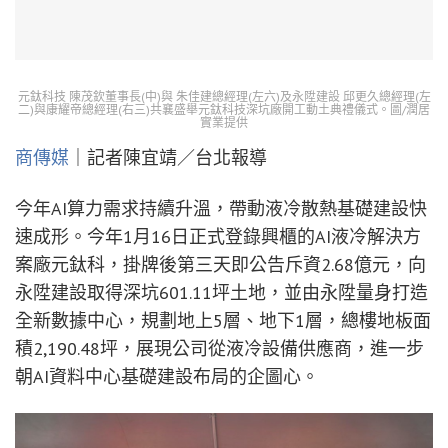
元鈦科技 陳茂欽董事長(中)與 朱佳建總經理(左六)及永陞建設 邱更久總經理(左
二)與康耀帝總經理(右三)共襄盛舉元鈦科技深坑廠開工動土典禮儀式。圖/潤居
實業提供
商傳媒
｜記者陳宜靖／台北報導
今年AI算力需求持續升溫，帶動液冷散熱基礎建設快
速成形。今年1月16日正式登錄興櫃的AI液冷解決方
案廠元鈦科，掛牌後第三天即公告斥資2.68億元，向
永陞建設取得深坑601.11坪土地，並由永陞量身打造
全新數據中心，規劃地上5層、地下1層，總樓地板面
積2,190.48坪，展現公司從液冷設備供應商，進一步
朝AI資料中心基礎建設布局的企圖心。