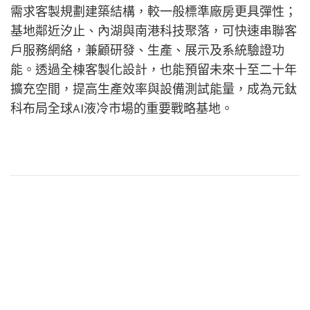
需求客製規劃建築結構，較一般標準廠房更具彈性；
基地鄰近汐止、內湖與南港科技聚落，可快速串聯客
戶服務網絡，兼顧研發、生產、展示及系統驗證功
能。透過全棟客製化設計，也能預留未來十至二十年
擴充空間，提高生產效率與設備測試能量，成為元鈦
科布局全球AI液冷市場的重要戰略基地。
Previous Article
OpenAI 高管 Kevin Weil 加入火箭新創 Stoke Space 董事
會
Next Article
葡電新能源啟用全台最大「風雨球場」太陽能光電系統 深
化綠能布局