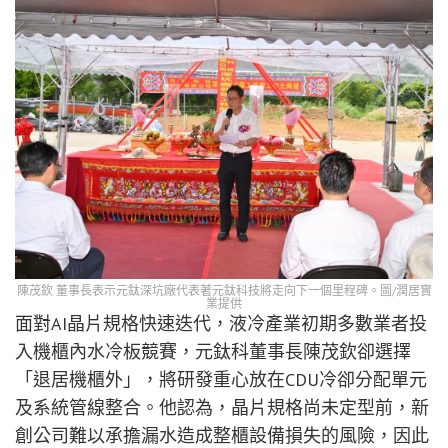
陳茂欽 董事長表示元鈦深坑廠代表著元鈦科技將走向下一個里程碑。圖/潤居實
業提供
面對AI晶片規格快速迭代，液冷產業初期多數業者投
入機櫃內水冷板競賽，元鈦科董事長陳茂欽卻選擇
「退居機櫃外」，將研發重心放在CDU冷卻分配單元
及系統管線整合。他認為，晶片規格尚未定型前，新
創公司難以承擔漏水造成整櫃設備損失的風險，因此