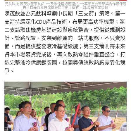
元鈦科技 陳茂欽董事長(右一)及朱佳建總經理(左一)率領重要幹部與合作夥伴親
自主持元鈦科技深坑廠開工動土儀式。圖/潤居實業提供
陳茂欽並為元鈦科擘劃中長期「三支箭」策略。第一
支箭持續深化CDU產品技術，布局更高功率機型；第
二支箭聚焦機房基礎建設與系統整合，提供從規劃設
計、管路配置、安裝到維運的一站式服務，不只賣設
備，而是提供整套液冷基礎設施；第三支箭則待未來
資本市場募資完成後，再向散熱零組件垂直整合，打
造完整液冷供應鏈版圖，拉開與傳統散熱廠差異化競
爭。