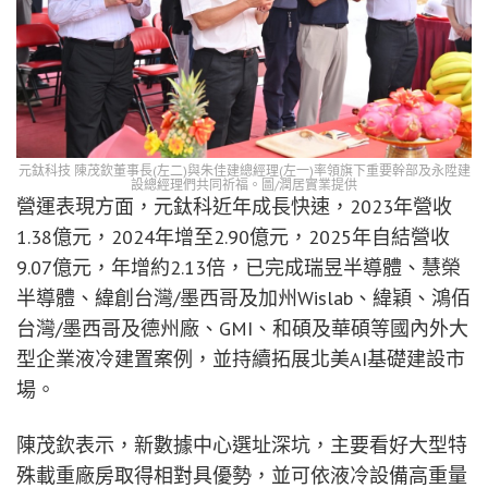
元鈦科技 陳茂欽董事長(左二)與朱佳建總經理(左一)率領旗下重要幹部及永陞建
設總經理們共同祈福。圖/潤居實業提供
營運表現方面，元鈦科近年成長快速，2023年營收
1.38億元，2024年增至2.90億元，2025年自結營收
9.07億元，年增約2.13倍，已完成瑞昱半導體、慧榮
半導體、緯創台灣/墨西哥及加州Wislab、緯穎、鴻佰
台灣/墨西哥及德州廠、GMI、和碩及華碩等國內外大
型企業液冷建置案例，並持續拓展北美AI基礎建設市
場。
陳茂欽表示，新數據中心選址深坑，主要看好大型特
殊載重廠房取得相對具優勢，並可依液冷設備高重量