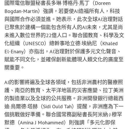
國際電信聯盟秘書長多琳·博格丹·馬丁（Doreen
Bogdan-Martin）強調，若要使AI造福所有人，科技
與國際合作必須並進。她表示，此次全球AI治理對話
已聚焦於建構一個能包含所有人的AI未來，尤其是尚
未進入數位世界的22億人口。聯合國教育、科學及文
化組織（UNESCO）總幹事哈立德·埃納尼（Khaled
El-Enany）亦指出，AI治理對於保護多元文化聲音、
賦能不同文化，並確保創新能體現人類文化的廣度至
關重要。
AI的影響將遍及全球各領域，包括非洲農村的醫療照
護、南亞的教育、太平洋地區的災害應變、拉丁美洲
的製造業以及全球的公共服務。非洲開發銀行總裁西
迪·烏爾德·塔赫（Sidi Ould Tah）提醒，非洲應為下一
個挑戰做好準備。聯合國常務副秘書長阿米納·J·穆罕
默德（Amina J Mohammed）則強調「多元化即保