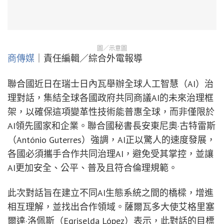
圖／示意圖
商傳媒
｜責任編輯／綜合外電報導
聯合國近日在瑞士日內瓦舉辦全球人工智慧（AI）治
理對話，集結全球各國政府共同商議AI的未來治理框
架，以確保這項變革性技術能普惠全球，而非僅限於
AI領先國家和企業。聯合國秘書長安東尼奧·古特雷斯
（António Guterres）強調，AI正以驚人的速度發展，
各國必須攜手合作共同治理AI，避免受其掌控，並讓
AI更加安全、公平、普及且符合倫理規範。
此次對話旨在建立不同AI生態系統之間的橋樑，增進
相互理解，並找出合作領域。薩爾瓦多大使艾格里塞
爾達·洛佩斯（Egriselda López）表示，此對話的目標