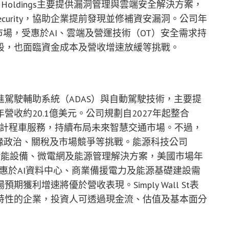
 Holdings主要提供漏洞管理與雲端安全解決方案，
loud Security，協助企業提前發現並修補資安漏洞。公司年
市場，受惠於AI、雲端及營運技術（OT）安全需求持
段，也面臨資金成本及營收增速放緩等挑戰。
注於先進駕駛輔助系統（ADAS）與自動駕駛技術，主要提
收約20.1億美元。公司規劃自2027年起整合
推動自動駕駛計程車服務，持續布局未來智慧交通市場。不過，
對地緣政治、關稅及市場競爭等挑戰。能源科技公司
發電機、儲能設備、微電網及能源管理解決方案，美國市場年
受惠於AI資料中心、商業備援電力及能源基礎建設需
利增速將優於營收表現。Simply Wall St表
特性的企業，投資人可透過現金流、估值及基本面分