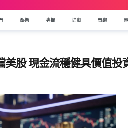
門
娛樂
專欄
追劇
音樂
t點名三檔美股 現金流穩健具價值