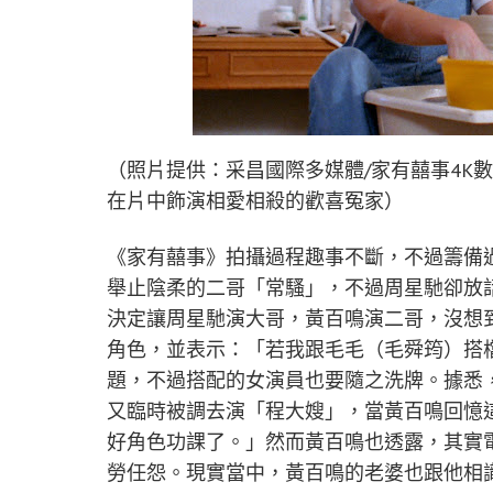
（照片提供：采昌國際多媒體/家有囍事4K
在片中飾演相愛相殺的歡喜冤家）
《家有囍事》拍攝過程趣事不斷，不過籌備
舉止陰柔的二哥「常騷」，不過周星馳卻放
決定讓周星馳演大哥，黃百鳴演二哥，沒想
角色，並表示：「若我跟毛毛（毛舜筠）搭
題，不過搭配的女演員也要隨之洗牌。據悉
又臨時被調去演「程大嫂」，當黃百鳴回憶
好角色功課了。」然而黃百鳴也透露，其實
勞任怨。現實當中，黃百鳴的老婆也跟他相