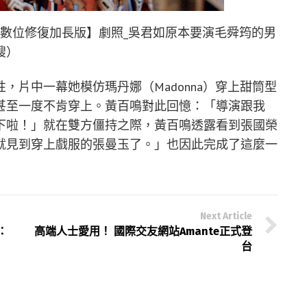
K數位修復加長版】劇照_吳君如原本要演毛舜筠的男
嫂）
，片中一幕她模仿瑪丹娜（Madonna）穿上甜筒型
甚至一度不肯穿上。黃百鳴對此回憶：「導演跟我
下啦！」就在雙方僵持之際，黃百鳴透露看到張國榮
就見到穿上戲服的張曼玉了。」也因此完成了這麼一
Next Article
：
高端人士愛用！ 國際交友網站Amante正式登
台