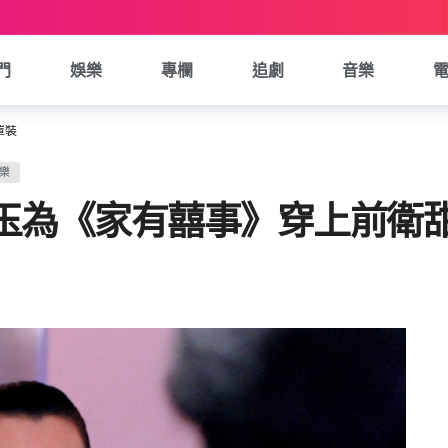
門
娛樂
專欄
追劇
音樂
罩裝
樂
曼玉為《家有囍事》穿上前衛