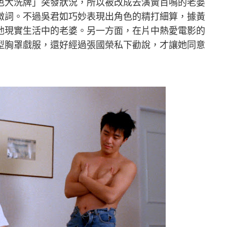
色大洗牌」突發狀況，所以被改成去演黃百鳴的老婆
微詞。不過吳君如巧妙表現出角色的精打細算，據黃
他現實生活中的老婆。另一方面，在片中熱愛電影的
型胸罩戲服，還好經過張國榮私下勸說，才讓她同意