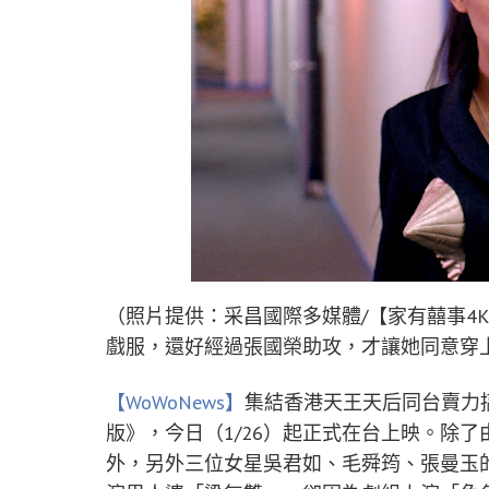
（照片提供：采昌國際多媒體/【家有囍事4
戲服，還好經過張國榮助攻，才讓她同意穿
【WoWoNews】
集結香港天王天后同台賣力
版》，今日（1/26）起正式在台上映。除
外，另外三位女星吳君如、毛舜筠、張曼玉