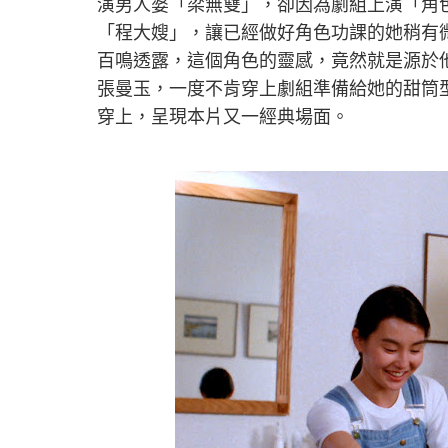
演男人婆「梁無雙」，卻因為劇組上演「角
「程大嫂」，讓已經做好角色功課的她稍有
百鳴透露，這個角色的靈感，竟然就是源於
張曼玉，一度不肯穿上劇組準備給她的甜筒
穿上，呈現本片又一經典場面。