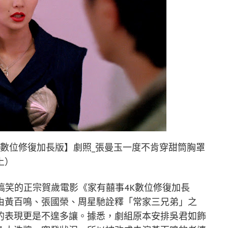
K數位修復加長版】劇照_張曼玉一度不肯穿甜筒胸罩
上）
搞笑的正宗賀歲電影《家有囍事4K數位修復加長
了由黃百鳴、張國榮、周星馳詮釋「常家三兄弟」之
的表現更是不遑多讓。據悉，劇組原本安排吳君如飾