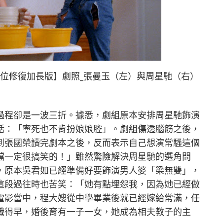
數位修復加長版】劇照_張曼玉（左）與周星馳（右）
過程卻是一波三折。據悉，劇組原本安排周星馳飾演
話：「寧死也不肯扮娘娘腔」。劇組傷透腦筋之後，
到張國榮讀完劇本之後，反而表示自己想演常騷這個
檔一定很搞笑的！」雖然驚險解決周星馳的選角問
，原本吳君如已經準備好要飾演男人婆「梁無雙」，
這段過往時也苦笑：「她有點埋怨我，因為她已經做
電影當中，程大嫂從中學畢業後就已經嫁給常滿，任
識得早，婚後育有一子一女，她成為相夫教子的主