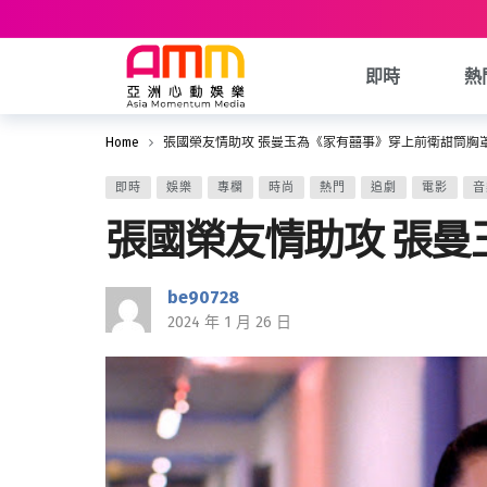
即時
熱
Home
張國榮友情助攻 張曼玉為《家有囍事》穿上前衛甜筒胸
即時
娛樂
專欄
時尚
熱門
追劇
電影
音
張國榮友情助攻 張
be90728
2024 年 1 月 26 日