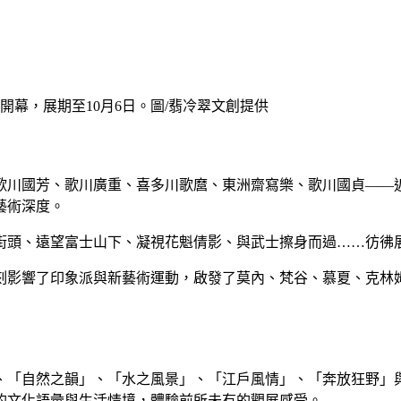
開幕，展期至10月6日。圖/翡冷翠文創提供
川國芳、歌川廣重、喜多川歌麿、東洲齋寫樂、歌川國貞——近
藝術深度。
街頭、遠望富士山下、凝視花魁倩影、與武士擦身而過……彷彿
刻影響了印象派與新藝術運動，啟發了莫內、梵谷、慕夏、克林
、「自然之韻」、「水之風景」、「江戶風情」、「奔放狂野」
的文化語彙與生活情境，體驗前所未有的觀展感受。