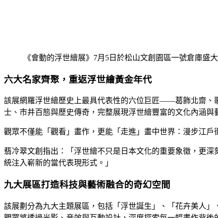
《會動的浮世繪展》7月5日於松山文創園區一號倉庫盛大
六大名家齊聚，重返浮世繪黃金年代
該展網羅浮世繪歷史上最具代表性的六位巨匠——葛飾北齋、歌
士、市井百態與歷史傳奇，完整展現浮世繪豐富的文化內涵與
觀眾不僅能「觀看」畫作，更能「走進」畫中世界：漫步江戶
翡冷翠文創指出：「浮世繪不只是日本文化的重要象徵，更深
統注入嶄新的當代表現形式。」
九大展區打造科技與藝術融合的奇幻空間
該展劃分為九大主題展區，包括「浮世誕生」、「花卉美人」
觀眾將透過光影、音效與互動設計，深度探索每一幅畫作背後