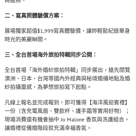
詢服務。
二、寫真照體驗價方案：
展場獨家超值$1,999寫真體驗價，讓妳輕鬆紀錄單身
時光的美麗瞬間。
三、全台首場海外旅拍特輯同步公開：
全台首場「海外婚紗旅拍特輯」同步展出，搶先閱覽
澳洲、日本、台灣等國內外經典與秘境婚攝地點及婚
紗拍攝靈感，為夢想旅拍寫下起點。
凡線上報名並完成報到，即可獲得【海洋風迎賓禮】
一份（含充電風扇、雙飲杯、護手霜等實用好物）；
現場消費還有機會抽中 Jo Malone 香氛與洗護組合，
讓婚禮從備婚階段就充滿幸福香氣。