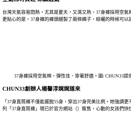
台灣天氣容易悶熱，尤其是夏天，又濕又熱，37身褲採用空
更貼心的是，37身褲的褲頭縫製了兩條繩子，晾曬的時候可以讓
37身褲採用空氣棉，彈性佳、穿著舒適。圖/ CHUN33提
CHUN33創辦人楊馨淳娓娓道來
「37身直筒褲不僅能擺脫55身，穿出37身完美比例，她強
列「37身直筒褲」現已於官方網站（）販售，心動的女孩們快快