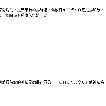
涼滑滑的，夏天穿著極為舒適。鬆緊褲頭平整，質感更為加分。
之後，紛紛毫不猶豫包色帶回家！
適兼具時髦的神褲是她最在意的事」ＣＨＵＮ33高ＣＰ值神褲系