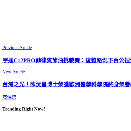
Previous Article
宇通C12PRO菲律賓節油挑戰賽：復雜路況下百公裡
Next Article
台灣之光！陳沅昌博士榮獲歐洲醫學科學院終身榮譽
商傳媒
Trending Right Now!