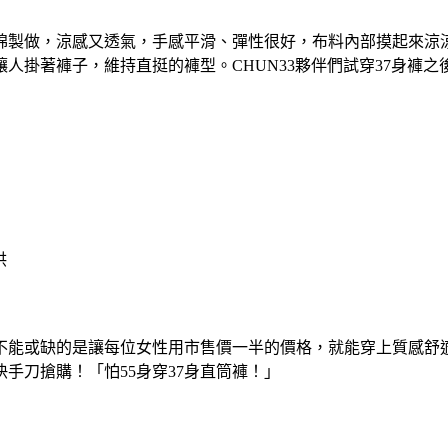
氣棉製做，涼感又透氣，手感平滑、彈性很好，布料內部摸起來涼
人掛著褲子，維持直挺的褲型。CHUN33夥伴們試穿37身褲
供
調更不能或缺的是讓每位女性用市售價一半的價格，就能穿上質感舒
手刀搶購！「怕55身穿37身直筒褲！」