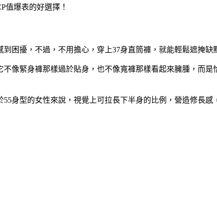
P值爆表的好選擇！
感到困擾，不過，不用擔心，穿上37身直筒褲，就能輕鬆遮掩缺
。它不像緊身褲那樣過於貼身，也不像寬褲那樣看起來臃腫，而是
於55身型的女性來說，視覺上可拉長下半身的比例，營造修長