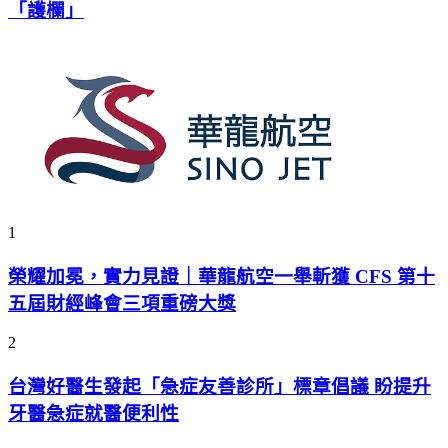
「護欄」
1
榮耀加冕，實力見證｜華龍航空一舉斬獲 CFS 第十
五屆財經峰會三項重磅大獎
2
台灣好醫生發起「急症友善診所」標章倡議 盼提升
牙醫急症就醫便利性