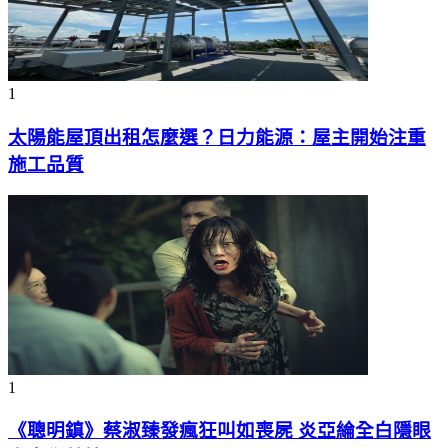
1
太陽能屋頂出租怎麼選？日力能源：屋主開始注重
施工品質
1
《聰明鎮》蔡淑臻發瘋狂叫如喪屍 炎亞綸全白隱眼