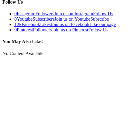
Follow Us
0
Instagram
Followers
Join us on Instagram
Follow Us
0
Youtube
Subscribers
Join us on Youtube
Subscribe
12k
Facebook
Likes
Join us on Facebook
Like our page
0
Pinterest
Followers
Join us on Pinterest
Follow Us
You May Also Like!
No Content Available