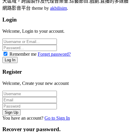
大區域，跨國製作及代理音樂會.綜藝節目.戲劇.直播的多媒體
網路影音平台 theme by
akbilisim
.
Login
Welcome, Login to your account.
Remember me
Forget password?
Register
Welcome, Create your new account
You have an account?
Go to Sign In
Recover your password.