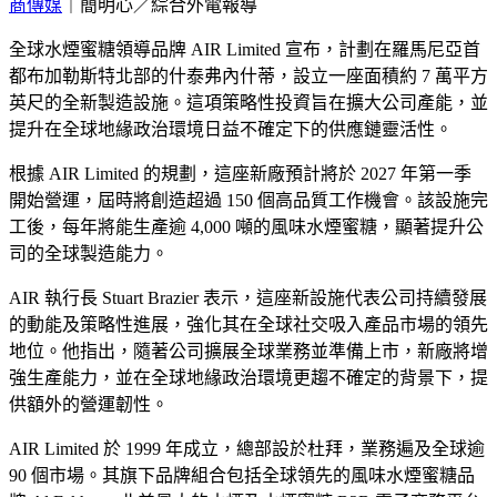
商傳媒
｜簡明心／綜合外電報導
全球水煙蜜糖領導品牌 AIR Limited 宣布，計劃在羅馬尼亞首
都布加勒斯特北部的什泰弗內什蒂，設立一座面積約 7 萬平方
英尺的全新製造設施。這項策略性投資旨在擴大公司產能，並
提升在全球地緣政治環境日益不確定下的供應鏈靈活性。
根據 AIR Limited 的規劃，這座新廠預計將於 2027 年第一季
開始營運，屆時將創造超過 150 個高品質工作機會。該設施完
工後，每年將能生產逾 4,000 噸的風味水煙蜜糖，顯著提升公
司的全球製造能力。
AIR 執行長 Stuart Brazier 表示，這座新設施代表公司持續發展
的動能及策略性進展，強化其在全球社交吸入產品市場的領先
地位。他指出，隨著公司擴展全球業務並準備上市，新廠將增
強生產能力，並在全球地緣政治環境更趨不確定的背景下，提
供額外的營運韌性。
AIR Limited 於 1999 年成立，總部設於杜拜，業務遍及全球逾
90 個市場。其旗下品牌組合包括全球領先的風味水煙蜜糖品