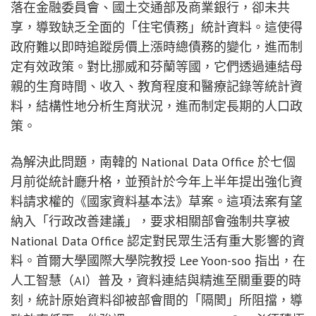
落在金融委員會、國土交通部及商業銀行，卻未共
享，導致缺乏全面的「住宅債務」統計資料。這使得
政府難以即時追蹤房價上漲時總債務的變化，進而制
定有效政策。對比挪威和芬蘭等國，它們透過連結母
親的生育時間、收入、教育程度和醫療記錄等統計資
料，結構性地分析生育狀況，進而制定長期的人口政
策。
為解決此問題，南韓的 National Data Office 於七個
月前從統計廳升格，並預計於今年上半年提出強化資
料請求權的《國家資料基本法》草案。這項法案有望
納入「行政改善建議」，要求相關部會強制共享被
National Data Office 認定對民眾生活有重大影響的資
料。首爾大學國際大學院教授 Lee Yoon-soo 指出，在
人工智慧（AI）普及，資料連結與精進至關重要的時
刻，統計原始資料卻被部會間的「隔閡」所阻擋，導