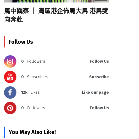
馬中觀察 ｜ 灣區港企佈局大馬 港馬雙
向奔赴
Follow Us
0
Followers
Follow Us
0
Subscribers
Subscribe
12k
Likes
Like our page
0
Followers
Follow Us
You May Also Like!