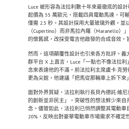
Luce 被形容為法拉利數十年來最徹底的
起價為 55 萬歐元，搭載四具電動馬達，可輸出
僅需 2.5 秒。其設計採用大量玻璃外觀，
（Cupertino）而非馬拉內羅（Maran
的懷舊感，改採受電吉他啟發的合成音效，
然而，這項顛覆性設計也引來各方批評。義大利副總
群平台 X 上直言，Luce「一點也不像法拉利」
念來表達他的不滿。前法拉利主席盧卡·克勞德洛·迪·
更為尖銳，他建議「把馬從那輛車上拆下來
面對外界質疑，法拉利執行長貝內德託·維尼亞（B
的創新並非民主」，突破性的想法鮮少來自
念。儘管如此，法拉利已悄然調整其電動車目標
20%，反映出對豪華電動車市場需求不確定