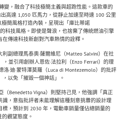
設計轉變，融合了科技極簡主義與超跑性能。這款車的
高達 1,050 匹馬力，從靜止加速至時速 100 公里
並以極簡風格打造內裝，呈現出「庫比蒂諾
ello）」的科技風格。即使是聲浪，也捨棄了傳統燃油引擎
旨在傳達科技新創對汽車熱情的詮釋。
理馬泰奧·薩爾維尼（Matteo Salvini）在社
，並引用創辦人恩佐·法拉利（Enzo Ferrari）的理
蒙特澤莫羅（Luca di Montezemolo）的批評
」，以免「摧毀一個神話」。
enedetto Vigna）則堅持己見，他強調「真正
共識，意指批評者未能理解這種刻意挑釁的設計理
，預計到 2030 年，電動車銷量僅佔總銷量的
性的觀望態度。