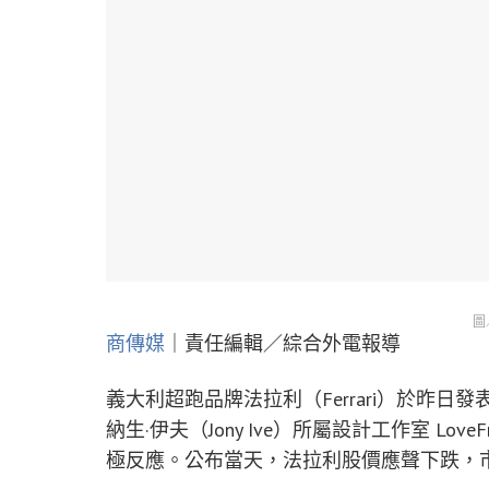
圖
商傳媒
｜責任編輯／綜合外電報導
義大利超跑品牌法拉利（Ferrari）於昨日
納生·伊夫（Jony Ive）所屬設計工作室 L
極反應。公布當天，法拉利股價應聲下跌，市