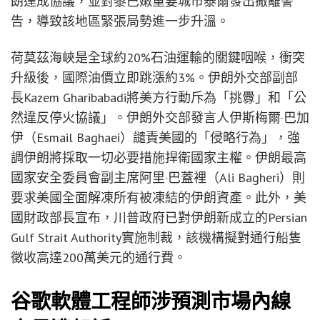
朗達成協議，並對黎巴嫩重要城市泰爾發出撤離警
告，導致該地區緊張局勢進一步升溫。
荷莫茲海峽是全球約20%石油運輸的關鍵咽喉，衝突
升級後，國際油價立即跳漲約3%。伊朗外交部副部
長Kazem Gharibabadi將美方行動斥為「挑釁」和「公
然違反停火協議」。伊朗外交部發言人伊斯梅爾·巴加
伊（Esmail Baghaei）譴責美國的「侵略行為」，強
調伊朗將採取一切必要措施捍衛國家主權。伊朗最高
國家安全委員會副主席阿里·巴蓋裡（Ali Bagheri）則
要求美國全面解凍所有被凍結的伊朗資產。此外，美
國財政部長宣布，川普政府已對伊朗新成立的Persian
Gulf Strait Authority實施制裁，該機構擬對通行船隻
徵收高達200萬美元的通行費。
谷歌軟體工程師涉預測市場內線