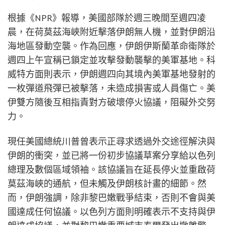
根據《NPR》報導，美國部隊於週三晚間至週四凌
晨，在荷莫茲海峽附近擊落伊朗無人機，並對伊朗沿
海地區發動空襲。作為回應，伊朗伊斯蘭革命衛隊於
週四上午宣稱已鎖定並攻擊發動襲擊的美軍基地。科
威特方面則表示，伊朗週四向其境內美軍基地發射的
一枚彈道飛彈已被擊落，未造成損害或人員傷亡。美
伊雙方隨後互相指責對方破壞停火協議，阻礙外交努
力。
現任美國總統川普曾表示正尋求透過外交途徑解決與
伊朗的衝突，並已將一份初步協議草案分享給以色列
總理及數個區域領袖。該協議旨在延長停火並重啟荷
莫茲海峽的通航，但未觸及伊朗核計畫的細節。然
而，伊朗強調，除非黎巴嫩戰爭結束，否則不會與美
國達成任何協議。以色列方面則明確表示不支持與伊