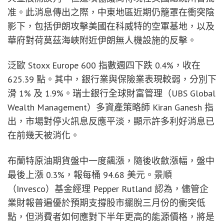
准。此消息傳出之際，中東地區近期仍籠罩在衝突陰
影下，包括伊朗攻擊美國在科威特的空軍基地，以及
華府對荷莫茲海峽附近伊朗無人機設施的反擊。
泛歐 Stoxx Europe 600 指數週四下跌 0.4%，收在
625.39 點。其中，銀行業與保險業表現較弱，分別下
滑 1% 及 1.9%。瑞士銀行全球財富管理（UBS Global
Wealth Management）多資產策略師 Kiran Ganesh 指
出，市場對停火訊息反應平淡，顯示許多利好消息已
在前幾天被消化。
布蘭特原油期貨盤中一度飆漲，隨後收斂漲幅，盤中
最後上漲 0.3%，報每桶 94.68 美元。景順
（Invesco）基金經理 Pepper Rutland 認為，儘管企
業財報普遍優於預期支撐股市擺脫三月份的衝突低
點，但消費者如何應對下半年更高的能源價格，將是