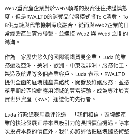
Web2重資產企業對於Web3領域的投資往往持謹慎態
度，但是RWA.LTD的消費品代幣模式將To C消費、To
B供應鏈與代幣機制深度融合，從而與Web2企業的日
常經營產生實質聯繫、並連接 Web2 與 Web3 之間的
鴻溝。
作為一家歷史悠久的國際鋼鐵貿易企業，Luda 的業
務遍及亞洲、美洲、歐洲、中東及非洲，服務化工、
製造及航運等多個產業客戶。Luda 表示，RWA.LTD
提供全面的區塊鏈產業諮詢、開發及維護服務，並憑
藉早期於區塊鏈應用領域的豐富經驗，成為專注於真
實世界資產（RWA）通證化的先行者。
Luda 行政總裁馬驫评论道：「我們相信，區塊鏈產
業的快速發展正帶來具吸引力的長期價值機遇。除本
次投資本身的價值外，我們亦將評估把區塊鏈技術整