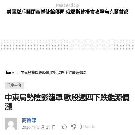
Next Article
美國駁斥關閉基輔使館傳聞 俄羅斯曾揚言攻擊烏克蘭首都
Home
中東局勢陰影籠罩 歐股週四下跌能源價漲
訊息平台
中東局勢陰影籠罩 歐股週四下跌能源價
漲
商傳媒
0
Points
2026 年 5 月 29 日