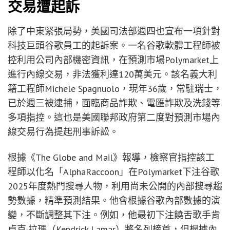
交易遭起訴
除了中東緊張局勢，美國司法部週四也宣布一項針對
科技巨頭谷歌員工的起訴案。一名谷歌軟體工程師被
控利用公司內部機密資訊，在預測市場Polymarket上
進行內線交易，非法獲利達120萬美元。該名義大利
籍工程師Michele Spagnuolo，現年36歲，常駐瑞士，
已於週三被逮捕，面臨商品詐欺、電匯詐欺及洗錢等
多項指控。這也是美國聯邦政府第二度對預測市場內
線交易行為提起刑事訴訟。
根據《The Globe and Mail》報導，檢察官指控該工
程師以化名「AlphaRaccoon」在Polymarket下注谷歌
2025年度熱門搜尋人物，利用尚未公開的內部搜尋趨
勢數據，精準預測結果。他會根據谷歌內部數據的演
變，不斷調整其下注。例如，他最初下注饒舌歌手肯
卓克·拉瑪（Kendrick Lamar）將名列榜首，但根據內