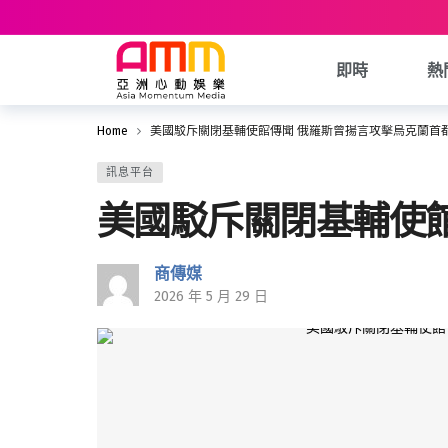
即時
熱
Home
美國駁斥關閉基輔使館傳聞 俄羅斯曾揚言攻擊烏克蘭首
訊息平台
美國駁斥關閉基輔使
商傳媒
2026 年 5 月 29 日