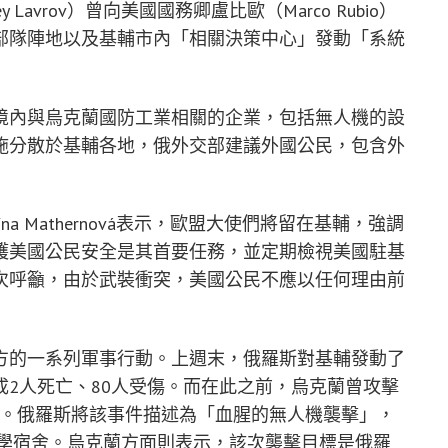
Lavrov）曾向美國國務卿盧比歐（Marco Rubio）
部隊陣地以及基輔市內「相關決策中心」發動「系統
境內與烏克蘭國防工業相關的企業，包括無人機的設
施分散於基輔各地，俄外交部建議外國公民，包含外
a Mathernová表示，歐盟大使們將留在基輔，強調
護美國公民安全是其首要任務，並定期檢視美國駐基
次呼籲，由於武裝衝突，美國公民不應以任何理由前
方的一系列軍事行動。上週末，俄羅斯對基輔發動了
2人死亡、80人受傷。而在此之前，烏克蘭曾攻擊
領軍。俄羅斯將該事件描述為「血腥的無人機襲擊」，
大學宿舍。烏克蘭方面則表示，該次襲擊目標是俄羅