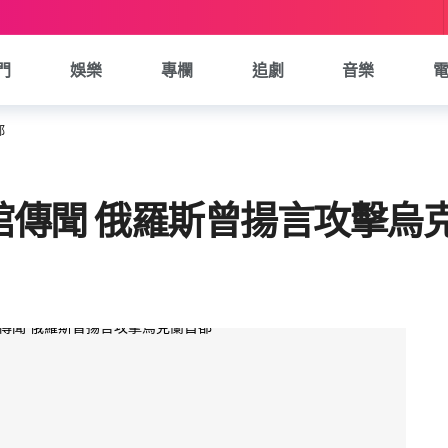
門
娛樂
專欄
追劇
音樂
都
館傳聞 俄羅斯曾揚言攻擊烏