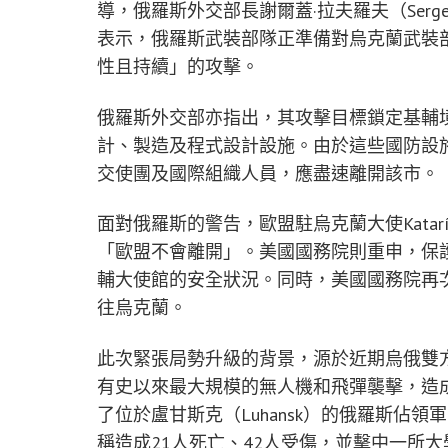
導，俄羅斯外交部長謝爾蓋·拉夫羅夫（Sergey 
表示，俄羅斯武裝部隊正準備對烏克蘭武裝
性且持續」的攻擊。
俄羅斯外交部亦指出，其攻擊目標鎖定基輔
計、製造及程式設計設施。由於這些國防設
交使團及國際組織人員，應盡速離開該市。
面對俄羅斯的警告，歐盟駐烏克蘭大使Katarín
「歐盟不會離開」。美國國務院則重申，保
輔大使館的安全狀況。同時，美國國務院再
往烏克蘭。
此次緊張局勢升級的背景，源於近期烏俄雙
有史以來最大規模的無人機和飛彈襲擊，造成
了位於盧甘斯克（Luhansk）的俄羅斯佔
稱造成21人死亡、42人受傷，並擊中一所