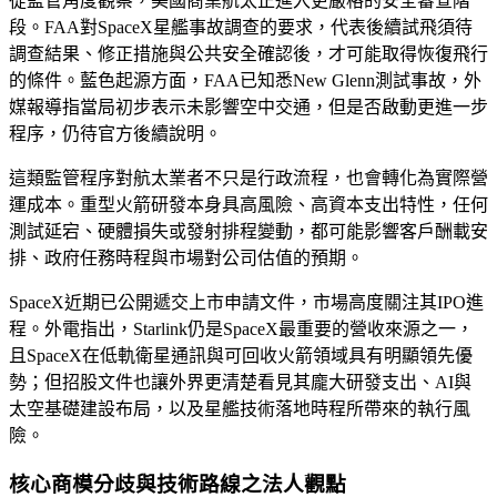
從監管角度觀察，美國商業航太正進入更嚴格的安全審查階
段。FAA對SpaceX星艦事故調查的要求，代表後續試飛須待
調查結果、修正措施與公共安全確認後，才可能取得恢復飛行
的條件。藍色起源方面，FAA已知悉New Glenn測試事故，外
媒報導指當局初步表示未影響空中交通，但是否啟動更進一步
程序，仍待官方後續說明。
這類監管程序對航太業者不只是行政流程，也會轉化為實際營
運成本。重型火箭研發本身具高風險、高資本支出特性，任何
測試延宕、硬體損失或發射排程變動，都可能影響客戶酬載安
排、政府任務時程與市場對公司估值的預期。
SpaceX近期已公開遞交上市申請文件，市場高度關注其IPO進
程。外電指出，Starlink仍是SpaceX最重要的營收來源之一，
且SpaceX在低軌衛星通訊與可回收火箭領域具有明顯領先優
勢；但招股文件也讓外界更清楚看見其龐大研發支出、AI與
太空基礎建設布局，以及星艦技術落地時程所帶來的執行風
險。
核心商模分歧與技術路線之法人觀點