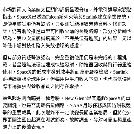
市場對兩大商業航太巨頭的評價呈現分歧，外電引述專家觀點
指出，SpaceX已透過Falcon系列火箭與Starlink建立商業優勢，
即使星艦試飛仍有缺陷，只要測試能持續累積資料、修正設
計，仍有助於推進重型可回收火箭的長期路線。部分分析師也
認為，第12次星艦試飛屬於「不完美但有進展」的結果，足以
降低市場對技術陷入失敗循環的疑慮。
但有部分質疑聲浪認為，完全重複使用仍是未完成的工程挑
戰。若星艦無法穩定達成快速發射、助推器回收與飛行器重複
使用，SpaceX的低成本發射敘事將面臨更嚴格檢驗。Starlink
雖持續擴張全球用戶，但每用戶平均收入下滑，也代表低價國
際市場擴張與營收品質之間存在取捨。
藍色起源則面臨另一種考驗，New Glenn是其追趕SpaceX的重
要關鍵，也是亞馬遜衛星網路、NASA月球任務與國防酬載競
爭的重要載具。此次爆炸不一定改變長期產業格局，但將使外
界更關注藍色起源在測試節奏、故障調查、發射可靠度與量產
能力上的後續表現。