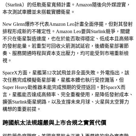
（Starlink）的低軌衛星寬頻計畫。Amazon隨後向外媒證實，
本次測試車體並未搭載實體衛星。
New Glenn爆炸不代表Amazon Leo計畫全面停擺，但對其發射
排程形成新的不確定性。Amazon Leo要與Starlink競爭，關鍵
不只在衛星製造速度，也在於能否取得穩定、低成本且高頻率
的發射能量。若重型可回收火箭測試延宕，後續衛星部署節
奏、服務開通時程與資本支出壓力，均可能受到市場重新檢
視。
SpaceX方面，星艦第12次試飛並非全面失敗。外電指出，該
次任務完成模擬衛星部署，星艦本體也執行受控濺落，但
Super Heavy助推器未能完成預期的受控返回。對SpaceX而
言，星艦能否達成高頻率、完全重複使用，是降低發射成本、
擴張Starlink衛星網路，以及支撐未來月球、火星與太空算力
構想的重要前提。
跨國航太法規趨嚴與上市合規之實質代價