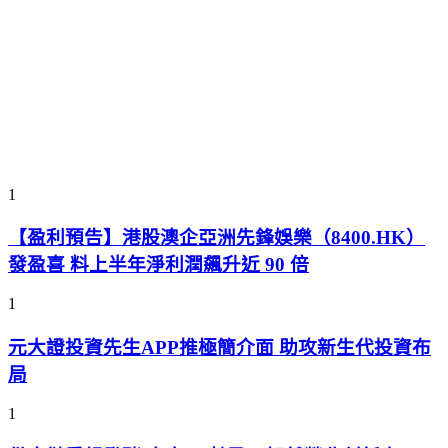
1
【盈利預告】港股澳企亞洲先鋒娛樂（8400.HK）
發盈喜 料上半年淨利潤飆升近 90 倍
1
元大證投資先生APP推極簡介面 助攻新生代投資布
局
1