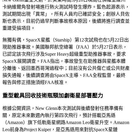
卡納維爾角發射場進行熱火測試時發生爆炸。藍色起源表示，
測試期間出現「異常」，所有人員均已確認安全；創辦人貝佐
斯也表示，目前仍過早判斷事故根本原因，後續將進行調查並
重建受損項目。
無獨有偶，SpaceX星艦（Starship）第12次試飛也在5月22日出
現助推器事故。美國聯邦航空總署（FAA）於5月27日表示，
已認定該次飛行涉及Super Heavy超級重型助推器事故，要求
SpaceX展開調查。FAA指出，事故發生在助推器與星艦本體
分離後、返回墨西哥灣過程中；目前沒有公共傷亡或公共財產
損失通報，後續調查將由SpaceX主導、FAA全程監督，最終
報告與修正措施須經FAA核准。
重型載具回收技術瓶頸加劇衛星部署壓力
根據公開資訊，New Glenn本次測試與後續發射任務準備有
關，原定未來數週內執行第四次飛行，預計搭載亞馬遜
（Amazon）旗下低軌衛星網路Amazon Leo衛星升空。Amazon
Leo前身為Project Kuiper，是亞馬遜用來對抗SpaceX星鏈