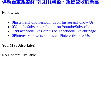
供應鏈重組發酵 南良H1轉盈、旭然營收創新高
Follow Us
0
Instagram
Followers
Join us on Instagram
Follow Us
0
Youtube
Subscribers
Join us on Youtube
Subscribe
12k
Facebook
Likes
Join us on Facebook
Like our page
0
Pinterest
Followers
Join us on Pinterest
Follow Us
You May Also Like!
No Content Available