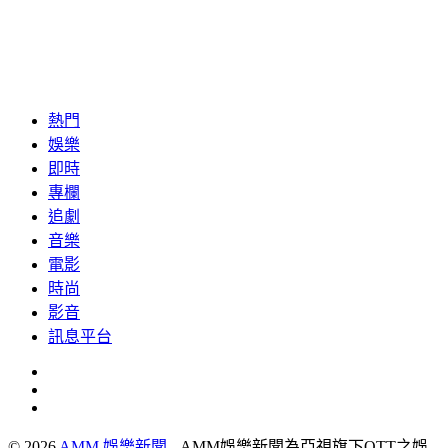
熱門
娛樂
即時
專欄
追劇
音樂
電影
時尚
影音
訊息平台
© 2026
AMM 娛樂新聞
- AMM娛樂新聞為亞視旗下OTT之娛