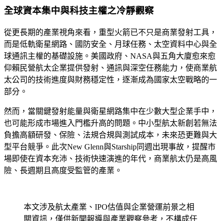
全球資本集中與科技主權之冷靜觀察
從更長期的產業視角來看，重型火箭已不只是商業發射工具，
而是低軌衛星網路、國防安全、月球任務、太空資料中心與全
球通訊主權的基礎設施。美國政府、NASA與五角大廈愈來愈
仰賴民營航太企業提供發射、通訊與深空任務能力，使商業航
太公司的技術進度與財務穩定性，逐漸成為國家太空戰略的一
部分。
然而，當關鍵發射能量與衛星網路集中在少數大型企業手中，
也可能形成市場進入門檻升高的問題。中小型航太新創若無法
負擔高額研發、保險、法規合規與測試成本，未來恐更難與大
型平台競爭。此次New Glenn與Starship同週出現事故，提醒市
場即使在資本充沛、技術快速演進的年代，商業航太仍是高風
險、長週期且高度受監管的產業。
本文涉及航太產業、IPO估值與企業營運前景之相
關資訊，僅供新聞報導與產業觀察參考，不構成任