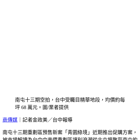
南屯十三期空拍，台中受矚目精華地段，均價約每
坪 68 萬元。圖/業者提供
商傳媒
｜記者金政美／台中報導
南屯十三期重劃區預售新案「青園綠境」近期推出促購方案，
被市場解讀為台中中高價重劃區讓利浪潮從北屯擴散至南屯的