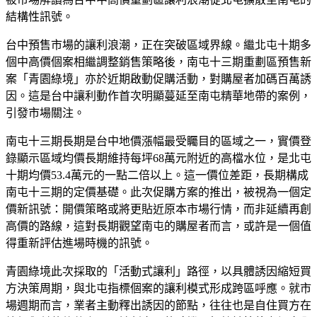
結構性訊號。
台中預售市場的讓利浪潮，正在突破區域界線。繼北屯十期多
個中高價個案相繼調整銷售策略後，南屯十三期重劃區預售新
案「青園綠境」亦於近期啟動促購活動，對購屋者加碼百萬誘
因。這是台中讓利動作首次明顯蔓延至南屯精華地帶的案例，
引發市場關注。
南屯十三期長期是台中地價漲幅最受矚目的區域之一，實價登
錄顯示區域均價長期維持每坪68萬元附近的高檔水位，是北屯
十期均價53.4萬元的一點二倍以上。這一價位差距，長期構成
南屯十三期的定價基礎。此次促購方案的推出，被視為一個定
價新訊號：開價策略或將更貼近原本市場行情，而非延續再創
高價的路線，這對長期觀望南屯的購屋者而言，或許是一個值
得重新評估進場時機的訊號。
青園綠境此次採取的「活動式讓利」路徑，以具體誘因縮短買
方決策周期，與北屯指標個案的讓利模式形成跨區呼應。就市
場週期而言，業者主動釋出誘因的節點，往往也是自住買方在