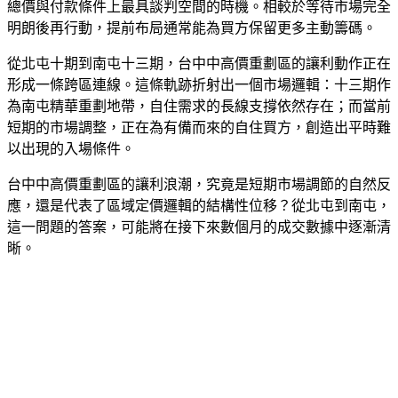
總價與付款條件上最具談判空間的時機。相較於等待市場完全
明朗後再行動，提前布局通常能為買方保留更多主動籌碼。
從北屯十期到南屯十三期，台中中高價重劃區的讓利動作正在
形成一條跨區連線。這條軌跡折射出一個市場邏輯：十三期作
為南屯精華重劃地帶，自住需求的長線支撐依然存在；而當前
短期的市場調整，正在為有備而來的自住買方，創造出平時難
以出現的入場條件。
台中中高價重劃區的讓利浪潮，究竟是短期市場調節的自然反
應，還是代表了區域定價邏輯的結構性位移？從北屯到南屯，
這一問題的答案，可能將在接下來數個月的成交數據中逐漸清
晰。