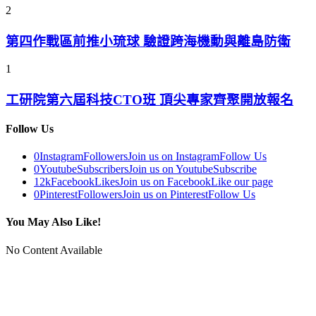
2
第四作戰區前推小琉球 驗證跨海機動與離島防衛
1
工研院第六屆科技CTO班 頂尖專家齊聚開放報名
Follow Us
0
Instagram
Followers
Join us on Instagram
Follow Us
0
Youtube
Subscribers
Join us on Youtube
Subscribe
12k
Facebook
Likes
Join us on Facebook
Like our page
0
Pinterest
Followers
Join us on Pinterest
Follow Us
You May Also Like!
No Content Available