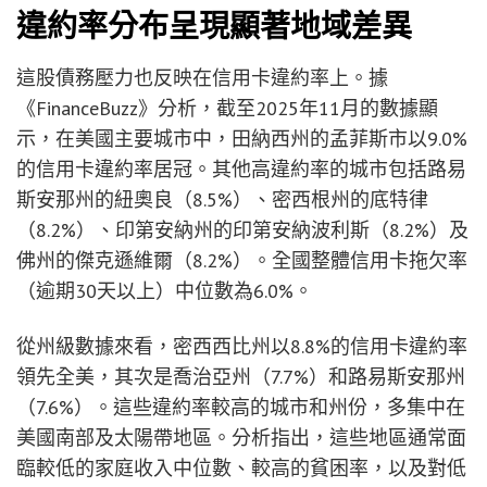
違約率分布呈現顯著地域差異
這股債務壓力也反映在信用卡違約率上。據
《FinanceBuzz》分析，截至2025年11月的數據顯
示，在美國主要城市中，田納西州的孟菲斯市以9.0%
的信用卡違約率居冠。其他高違約率的城市包括路易
斯安那州的紐奧良（8.5%）、密西根州的底特律
（8.2%）、印第安納州的印第安納波利斯（8.2%）及
佛州的傑克遜維爾（8.2%）。全國整體信用卡拖欠率
（逾期30天以上）中位數為6.0%。
從州級數據來看，密西西比州以8.8%的信用卡違約率
領先全美，其次是喬治亞州（7.7%）和路易斯安那州
（7.6%）。這些違約率較高的城市和州份，多集中在
美國南部及太陽帶地區。分析指出，這些地區通常面
臨較低的家庭收入中位數、較高的貧困率，以及對低