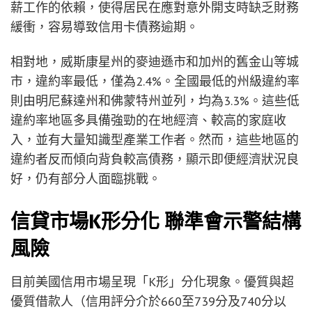
薪工作的依賴，使得居民在應對意外開支時缺乏財務
緩衝，容易導致信用卡債務逾期。
相對地，威斯康星州的麥迪遜市和加州的舊金山等城
市，違約率最低，僅為2.4%。全國最低的州級違約率
則由明尼蘇達州和佛蒙特州並列，均為3.3%。這些低
違約率地區多具備強勁的在地經濟、較高的家庭收
入，並有大量知識型產業工作者。然而，這些地區的
違約者反而傾向背負較高債務，顯示即便經濟狀況良
好，仍有部分人面臨挑戰。
信貸市場K形分化 聯準會示警結構
風險
目前美國信用市場呈現「K形」分化現象。優質與超
優質借款人（信用評分介於660至739分及740分以