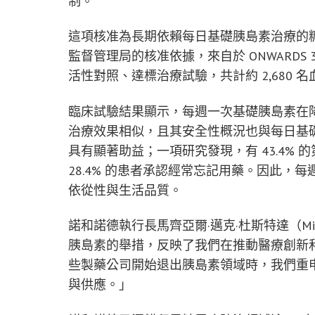
制。
這項核准為長期依賴每日基礎胰島素治療的
監督管理局的核准依據，來自於 ONWARDS
活性對照、達標治療試驗，共計約 2,680
臨床試驗結果顯示，每週一次基礎胰島素在降低
治療效果相似，且其安全性概況也與每日基
具有顯著助益；一項研究發現，有 43.4%
28.4% 的患者承認經常忘記用藥。因此
依從性與生活品質。
諾和諾德執行長馬齊亞爾·邁克·杜斯特達（Mik
胰島素的舉措，反映了我們在推動醫療創新
些製藥公司開始退出胰島素領域時，我們重
與供應。」