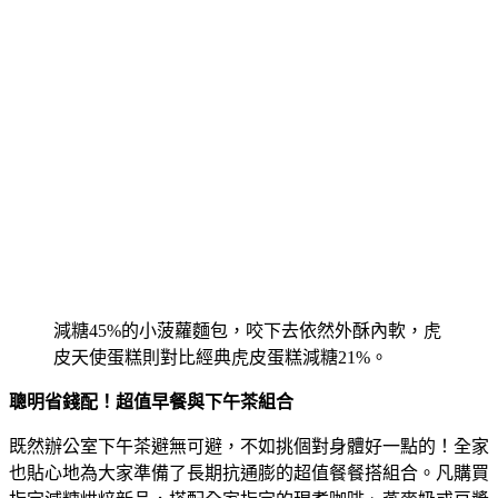
減糖45%的小菠蘿麵包，咬下去依然外酥內軟，虎
皮天使蛋糕則對比經典虎皮蛋糕減糖21%。
聰明省錢配！超值早餐與下午茶組合
既然辦公室下午茶避無可避，不如挑個對身體好一點的！全家
也貼心地為大家準備了長期抗通膨的超值餐餐搭組合。凡購買