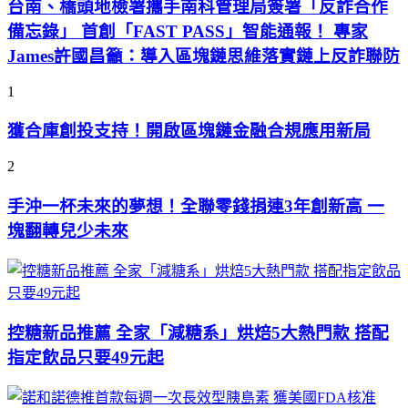
台南、橋頭地檢署攜手南科管理局簽署「反詐合作
備忘錄」 首創「FAST PASS」智能通報！ 專家
James許國昌籲：導入區塊鏈思維落實鏈上反詐聯防
1
獲合庫創投支持！開啟區塊鏈金融合規應用新局
2
手沖一杯未來的夢想！全聯零錢捐連3年創新高 一
塊翻轉兒少未來
控糖新品推薦 全家「減糖系」烘焙5大熱門款 搭配
指定飲品只要49元起