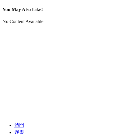
You May Also Like!
No Content Available
熱門
娛樂