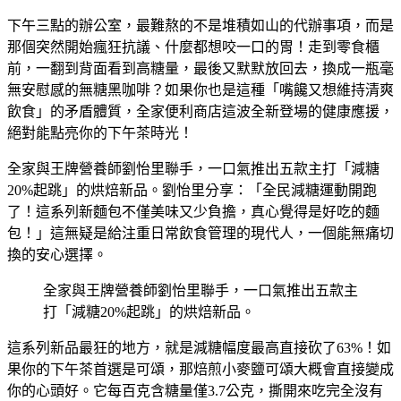
下午三點的辦公室，最難熬的不是堆積如山的代辦事項，而是
那個突然開始瘋狂抗議、什麼都想咬一口的胃！走到零食櫃
前，一翻到背面看到高糖量，最後又默默放回去，換成一瓶毫
無安慰感的無糖黑咖啡？如果你也是這種「嘴饞又想維持清爽
飲食」的矛盾體質，全家便利商店這波全新登場的健康應援，
絕對能點亮你的下午茶時光！
全家與王牌營養師劉怡里聯手，一口氣推出五款主打「減糖
20%起跳」的烘焙新品。劉怡里分享：「全民減糖運動開跑
了！這系列新麵包不僅美味又少負擔，真心覺得是好吃的麵
包！」這無疑是給注重日常飲食管理的現代人，一個能無痛切
換的安心選擇。
全家與王牌營養師劉怡里聯手，一口氣推出五款主
打「減糖20%起跳」的烘焙新品。
這系列新品最狂的地方，就是減糖幅度最高直接砍了63%！如
果你的下午茶首選是可頌，那焙煎小麥鹽可頌大概會直接變成
你的心頭好。它每百克含糖量僅3.7公克，撕開來吃完全沒有