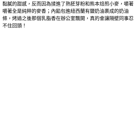
黏膩的甜感，反而因為揉進了熟胚芽粉和熊本焙煎小麥，嚼著
嚼著全是純粹的麥香；內餡包進紐西蘭有鹽奶油裹成的奶油
條，烤過之後那個乳脂香在辦公室飄開，真的會讓隔壁同事忍
不住回頭！