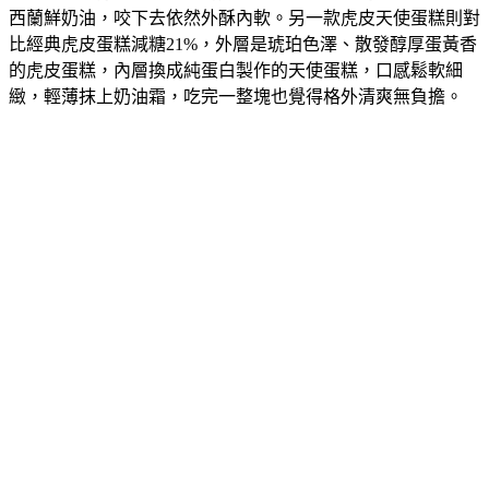
西蘭鮮奶油，咬下去依然外酥內軟。另一款虎皮天使蛋糕則對
比經典虎皮蛋糕減糖21%，外層是琥珀色澤、散發醇厚蛋黃香
的虎皮蛋糕，內層換成純蛋白製作的天使蛋糕，口感鬆軟細
緻，輕薄抹上奶油霜，吃完一整塊也覺得格外清爽無負擔。