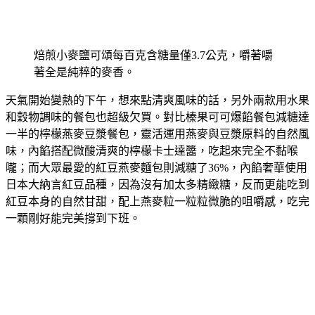
焙煎小麥鹽可頌每百克含糖量僅3.7公克，嚼著嚼
著全是純粹的麥香。
天氣開始變熱的下午，想來點清爽風味的話，另外兩款用水果
和穀物調味的餐包也超級欠買。對比榛果可可爆餡餐包減糖達
一半的檸檬燕麥豆漿餐包，靈活運用燕麥與豆漿原料的自然風
味，內餡搭配微酸清爽的檸檬卡士達醬，吃起來完全不黏喉
嚨；而大眾最愛的紅豆燕麥麵包則減糖了36%，內餡奢華使用
日本大納言紅豆品種，因為沒有加太多精緻糖，反而更能吃到
紅豆本身的自然甘甜，配上燕麥粒一粒粒微脆的咀嚼感，吃完
一顆剛好能完美撐到下班。