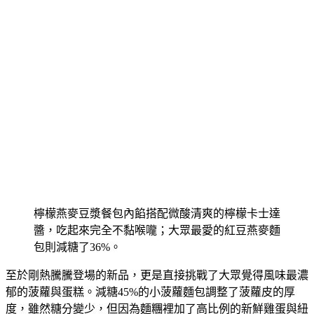
檸檬燕麥豆漿餐包內餡搭配微酸清爽的檸檬卡士達
醬，吃起來完全不黏喉嚨；大眾最愛的紅豆燕麥麵
包則減糖了36%。
至於剛熱騰騰登場的新品，更是直接挑戰了大眾覺得風味最濃
郁的菠蘿與蛋糕。減糖45%的小菠蘿麵包調整了菠蘿皮的厚
度，雖然糖分變少，但因為麵糰裡加了高比例的新鮮雞蛋與紐