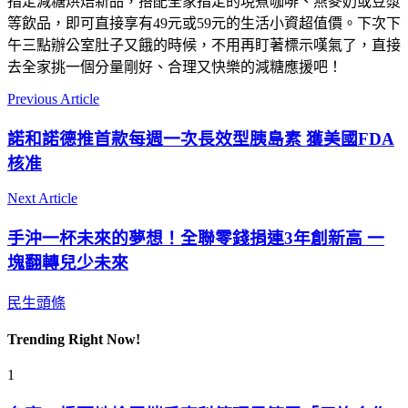
指定減糖烘焙新品，搭配全家指定的現煮咖啡、燕麥奶或豆漿
等飲品，即可直接享有49元或59元的生活小資超值價。下次下
午三點辦公室肚子又餓的時候，不用再盯著標示嘆氣了，直接
去全家挑一個分量剛好、合理又快樂的減糖應援吧！
Previous Article
諾和諾德推首款每週一次長效型胰島素 獲美國FDA
核准
Next Article
手沖一杯未來的夢想！全聯零錢捐連3年創新高 一
塊翻轉兒少未來
民生頭條
Trending Right Now!
1