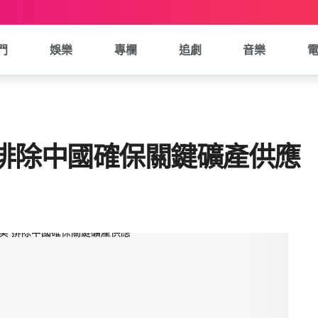
門
娛樂
專欄
追劇
音樂
 排除中國確保關鍵礦產供應