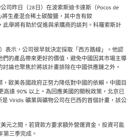
業與礦物公司昨日（28日）在波索斯迪卡達斯（Pocos de
中心將生產混合稀土碳酸鹽，其中含有釹
關鍵礦物，此舉將有助於促進與承購商的談判。科羅索斯計
 Moreno）表示，公司很早就決定採取「西方路線」。他認
他們的產品帶來更好的價值，避免中國因其市場主導
的討論也聚焦於將該計畫排除在中國供應鏈之外。
際，歐美各國政府正努力降低對中國的依賴。中國目
更高達 90% 以上。為回應美國的關稅政策，北京已
斯是 Viridis 礦業與礦物公司在巴西的首個計畫，該公
.7 億美元之間，若貸款方要求額外營運資金，投資可能
今年第三季完成。