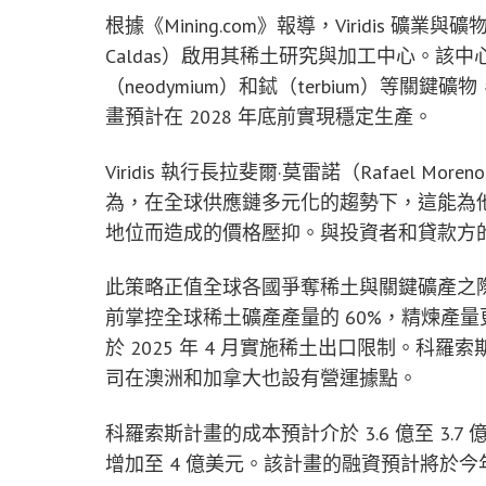
根據《Mining.com》報導，Viridis 礦
Caldas）啟用其稀土研究與加工中心。該
（neodymium）和鋱（terbium）等
畫預計在 2028 年底前實現穩定生產。
Viridis 執行長拉斐爾·莫雷諾（Rafael
為，在全球供應鏈多元化的趨勢下，這能為
地位而造成的價格壓抑。與投資者和貸款方
此策略正值全球各國爭奪稀土與關鍵礦產之
前掌控全球稀土礦產產量的 60%，精煉產量
於 2025 年 4 月實施稀土出口限制。科羅索
司在澳洲和加拿大也設有營運據點。
科羅索斯計畫的成本預計介於 3.6 億至 3
增加至 4 億美元。該計畫的融資預計將於