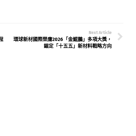
Next Article
程
環球新材國際榮膺2026「金鯤鵬」多項大獎，
錨定「十五五」新材料戰略方向