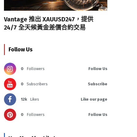
2
Vantage 推出 XAUUSD247，提供
24/7 全天候黃金差價合約交易
Follow Us
0
Followers
Follow Us
0
Subscribers
Subscribe
12k
Likes
Like our page
0
Followers
Follow Us