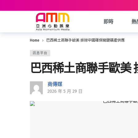
即時
熱
Home
巴西稀土商聯手歐美 排除中國確保關鍵礦產供應
訊息平台
巴西稀土商聯手歐美
商傳媒
2026 年 5 月 29 日