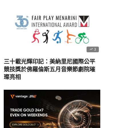
3
三十載光輝印記：美納里尼國際公平
競技獎於佛羅倫斯五月音樂節劇院璀
璨亮相