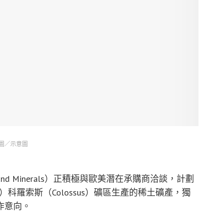
圖／示意圖
ning and Minerals）正積極與歐美潛在承購商洽談，計劃
is）科羅索斯（Colossus）礦區生產的稀土礦產，獨
作意向。