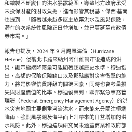
和繪製不斷變化的洪水暴露範圍，導致地方政府承受
未投保財產的財政負擔，進而影響其稅基。傑西·基南
也提到：「隨著越來越多屋主放棄洪水及風災保險，
潛在的次系統性風險正日益增加，並已蔓延至市政債
券市場。」
報告也提及，2024 年 9 月颶風海倫（Hurricane
Helene）侵襲北卡羅來納州阿什維爾市後造成的洪
災，顯示極端降雨量可能顯著超越歷史水準。穆迪指
出，高額的保險保障缺口以及郡縣應對災害衝擊的能
力，將是影響信貸評級的關鍵因素，同時也會考量損
失與財產價值的比率。穆迪觀察到，聯邦緊急事務管
理署（Federal Emergency Management Agency）的洪
水災害地圖主要側重河流洪水，而未能充分關注極端
降雨、強烈風暴潮及海平面上升帶來的日益增加的洪
水風險。此外，穆迪這項研究尚未涵蓋商業和政府部