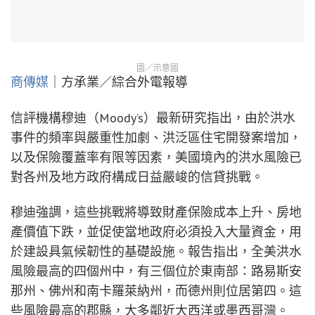
圖／示意圖
商傳媒
｜方承業／綜合外電報導
信評機構穆迪（Moody’s）最新研究指出，由於洪水
事件的頻率與嚴重性加劇、洪泛區住宅開發案增加，
以及保險覆蓋率有限等因素，美國境內的洪水風險已
對各州及地方政府構成日益嚴峻的信貸挑戰。
穆迪強調，這些挑戰將導致財產保險成本上升、房地
產價值下跌，並促使當地政府必須投入大量資金，用
於建設具氣候韌性的基礎設施。報告指出，全美洪水
風險最高的四個州中，有三個位於東南部：路易斯安
那州、佛州和南卡羅萊納州，而德州則位居第四。這
些風險最高的郡縣，大多鄰近大西洋或墨西哥灣。