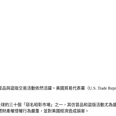
易活動依然活躍。美國貿易代表署（U.S. Trade Repres
場是全球約三十個「惡名昭彰市場」之一，其仿冒品和盜版活動尤為盛行
慧財產權侵權行為嚴重，並對美國經濟造成損害。