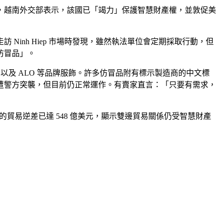
，越南外交部表示，該國已「竭力」保護智慧財產權，並敦促美
inh Hiep 市場時發現，雖然執法單位會定期採取行動，但
仿冒品」。
蓋璞（Gap）以及 ALO 等品牌服飾。許多仿冒品附有標示製造商的中文標
遭警方突襲，但目前仍正常運作。有賣家直言：「只要有需求，
的貿易逆差已達 548 億美元，顯示雙邊貿易關係仍受智慧財產