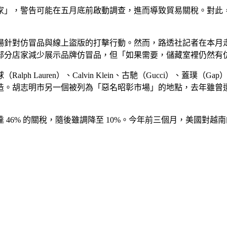
家」，警告可能在五月底前啟動調查，進而導致貿易關稅。對此
對仿冒品與線上盜版的打擊行動。然而，路透社記者在本月走訪 N
部分店家減少展示品牌仿冒品，但「如果需要，儲藏室裡仍然有
Ralph Lauren）、Calvin Klein、古馳（Gucci）、
造。胡志明市另一個被列為「惡名昭彰市場」的地點，去年雖曾
6% 的關稅，隨後雖調降至 10%。今年前三個月，美國對越南