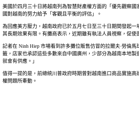
美國於四月三十日將越南列為智慧財產權方面的「優先觀察國
國對越南的努力給予「客觀且平衡的評估」。
為回應美方壓力，越南政府已於五月七日至三十日期間發起一場針
其長期效果有限。有攤商表示，近期雖有執法人員視察，促使
記者在 Ninh Hiep 市場看到許多攤位販售仿冒的拉爾夫·勞倫馬球（
籤，店家也承認這些多數來自中國廣州，少部分為越南本地製
就會有供應。」
值得一提的是，前總統川普政府時期曾對越南進口商品實施高達 4
權問題所牽動。