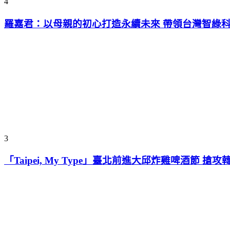
4
羅嘉君：以母親的初心打造永續未來 帶領台灣智綠
3
「Taipei, My Type」臺北前進大邱炸雞啤酒節 