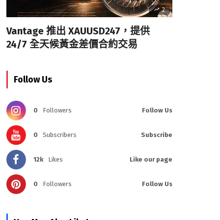
2
Vantage 推出 XAUUSD247，提供
24/7 全天候黃金差價合約交易
Follow Us
0
Followers
Follow Us
0
Subscribers
Subscribe
12k
Likes
Like our page
0
Followers
Follow Us