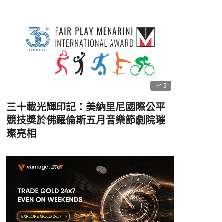
3
三十載光輝印記：美納里尼國際公平
競技獎於佛羅倫斯五月音樂節劇院璀
璨亮相