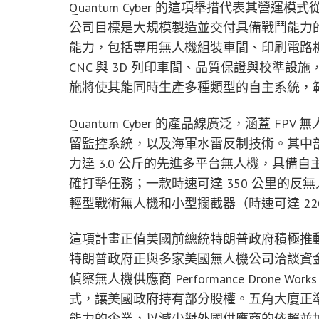
Quantum Cyber 的這項舉措代表其
公司目標是大規模製造並交付具備戰鬥能力
能力，包括專用無人機組裝車間、印刷電路板
CNC 與 3D 列印車間、品質保證與校準
施將使其能同時生產多種類型的自主系統，
Quantum Cyber 的產品線廣泛，涵蓋 
留監控系統，以及海軍水雷反制技術。其中部
力達 3.0 公斤的先進多平台無人機，具
確打擊任務；一款時速可達 350 公里的
輕型戰術無人機和小型攔截器（時速可達 22
這項計畫正值美國前總統特朗普政府積極推
特朗普政府正與多家美國無人機公司洽談資金補助，包括
偵察無人機供應商 Performance Dron
式，讓美國政府持有部分股權。五角大廈正
能力的企業，以減少對外國供應商的依賴並