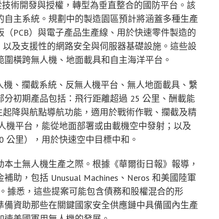
營運模式從技術開發與授權，轉型為垂直整合的國防平台。該
的自主系統。規劃中的製造園區預計將涵蓋多種生產
（PCB）與電子產品生產線、用於快速零件製造的
設施，以及支援性的網路安全與伺服器基礎設施。這些設
範圍橫跨無人機、地面載具和自主海洋平台。
FPV 無人機、攔截系統、反無人機平台、無人地面載具、繫
分初期產品包括：飛行距離超過 25 公里、酬載能
備自主起降與航點導航功能，適用於戰術作戰、攔截及精
反無人機平台，能從地面部署或由載機空中發射；以及
0 公里），用於快速空中目標中和。
動本土無人機生產之際。根據《華爾街日報》報導，
 Unusual Machines、Neros 和美國陸軍
e Works。據悉，這些提案可能包含債務和股權混合的形
準備資助那些在關鍵國家安全供應鏈中具備國內生產
加速美國軍用無人機的發展。