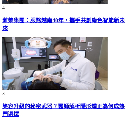
4
濰柴集團：服務越南40年，攜手共創綠色智能新未
來
3
笑容升級的秘密武器？醫師解析隱形矯正為何成熱
門選擇