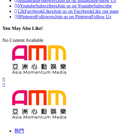
0
Instagram
Followers
Join us on Instagram
Follow Us
0
Youtube
Subscribers
Join us on Youtube
Subscribe
12k
Facebook
Likes
Join us on Facebook
Like our page
0
Pinterest
Followers
Join us on Pinterest
Follow Us
You May Also Like!
No Content Available
熱門