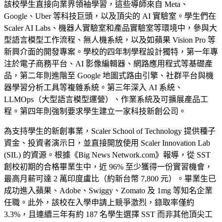
該校學生直接向業界領袖學習，這些導師來自 Meta、
Google、Uber 等科技巨頭，以及頂尖的 AI 實驗室。學生們在
Scaler AI Labs、機器人實驗室和產品實驗室等環境中，參與大
型語言模型工作流程、無人機系統，以及如蘋果 Vision Pro 等
新興介面的開發專案。學校的四年制學程設計獨特，第一年專
注於電子商務平台、AI 影像編輯器、網路應用程式等基礎產
品，第二年則進階至 Google 地圖式路由引擎、社群平台與機
器學習分析工具等複雜系統。第三年深入 AI 系統、
LLMOps（大型語言模型運營）、作業系統及可擴展產品工
程。第四年則強制要求學生建立一家科技新創公司。
為支持學生的新創事業，Scaler School of Technology 提供種子
資金、投資者演示日，並直接開放使用 Scaler Innovation Lab
(SIL) 的資源。根據《Big News Network.com》報導，從 SST
創校初期的合格畢業生中，近 96% 至少獲得一份實習機會，
最高月薪可達 2 萬印度盧比（約新台幣 7,800 元）。畢業生已
成功進入蘋果、Adobe、Swiggy、Zomato 及 1mg 等知名企業
任職。此外，該校在入學申請上競爭激烈，錄取率僅約
3.3%，且連續三年有約 187 名學生選擇 SST 而非其他頂尖工