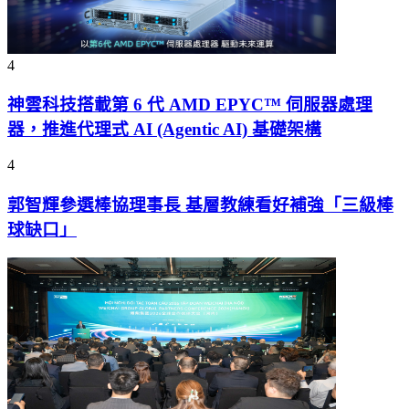
4
神雲科技搭載第 6 代 AMD EPYC™ 伺服器處理
器，推進代理式 AI (Agentic AI) 基礎架構
4
郭智輝參選棒協理事長 基層教練看好補強「三級棒
球缺口」