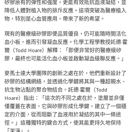
矽膠原有的彈性和強度，更能有效抵抗血液凝結，並
降低人體對植入物的排斥反應。這項突破為醫療植入
物，特別是心血管應用，帶來了新的希望。
現有的醫療級矽膠即便品質優良，仍可能隨時間活化
血小板，進而引發凝血反應。化學工程學教授託德·霍
爾（Todd Hoare）解釋：「即便非常好的醫療級矽
膠，最終也可能活化血小板並啟動凝血級聯反應。」
麥馬士達大學團隊的創新之處在於，他們重新設計了
矽膠的結構網絡，並透過化學鍵將其與一種超親水、
抗生物沾黏的聚合物結合。託德·霍爾（Todd
Hoare）指出：「這次的不同之處在於，塗層並非僅
僅覆蓋在表面，它與矽膠形成化學鍵，建立了一個穩
定的介面，從而阻斷了血液用於凝結的其中一條途
徑。」這種獨特的鍵合方式，使其能更持久地保持
「潔淨」。