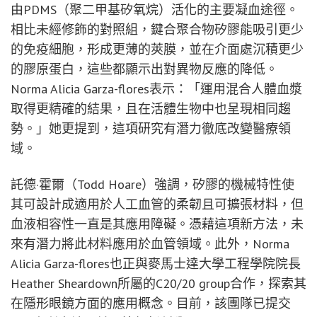
由PDMS（聚二甲基矽氧烷）活化的主要凝血途徑。
相比未經修飾的對照組，鍵合聚合物矽膠能吸引更少
的免疫細胞，形成更薄的莢膜，並在介面處沉積更少
的膠原蛋白，這些都顯示出對異物反應的降低。
Norma Alicia Garza-flores表示：「運用混合人體血漿
取得更精確的結果，且在活體生物中也呈現相同趨
勢。」她更提到，這項研究有潛力徹底改變醫療領
域。
託德·霍爾（Todd Hoare）強調，矽膠的機械特性使
其可設計成適用於人工血管的柔韌且可擴張材料，但
血液相容性一直是其應用障礙。憑藉這項新方法，未
來有潛力將此材料應用於血管領域。此外，Norma
Alicia Garza-flores也正與麥馬士達大學工程學院院長
Heather Sheardown所屬的C20/20 group合作，探索其
在隱形眼鏡方面的應用概念。目前，該團隊已提交