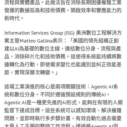
流程與實體產品。此做法旨在消除長期困擾複雜工業
營運的數據孤島和技術債務，開啟效率和響應能力的
新時代。
Information Services Group (ISG) 美洲數位工程解決方
案主管Matteo Gallina表示：「美國的領先組織正創
建以AI為基礎的數位主線，連結數位分身、流程與產
品，消除碎片化和技術債務。這使得系統能持續將數
據轉化為行動，即使需求變化也能識別並糾正效能差
距，實現深層次轉變。」
這場工業演進的核心是兩項關鍵技術：Agentic AI系
統和數位分身。不同於遵循預設規則的傳統AI，
Agentic AI是一種更先進的AI形式，能夠在有限的人類
監督下達成目標。這些系統可以感知環境、解決複雜
問題，並即時執行多步驟計畫，有效自動化過去需要
大量人工干預的整個工作流程。透過將Agentic AI與