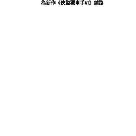
為新作《俠盜獵車手VI》鋪路