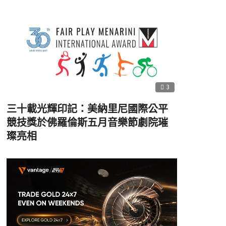
3
三十載光輝印記：美納里尼國際公平
競技獎於佛羅倫斯五月音樂節劇院璀
璨亮相