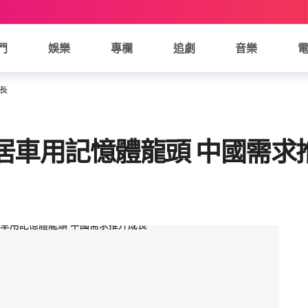
門
娛樂
專欄
追劇
音樂
長
居車用記憶體龍頭 中國需求