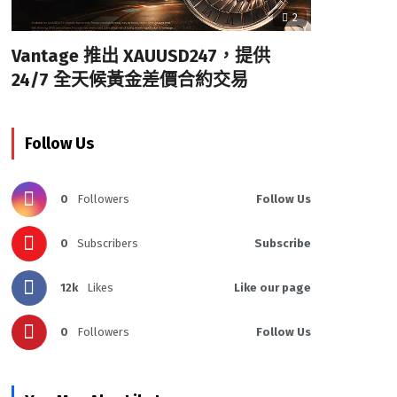
2
Vantage 推出 XAUUSD247，提供
24/7 全天候黃金差價合約交易
Follow Us
0
Followers
Follow Us
0
Subscribers
Subscribe
12k
Likes
Like our page
0
Followers
Follow Us