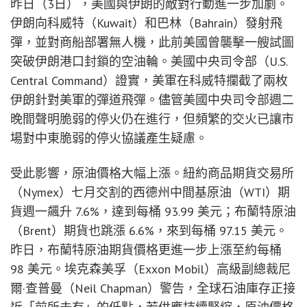
昨日（3日），美國與伊朗的敵對行動進一步加劇。
伊朗向科威特（Kuwait）和巴林（Bahrain）發射飛
彈，並對商船部署無人機，此前美國曾襲擊一艘試圖
突破伊朗港口封鎖的空油輪。美國中央司令部（U.S.
Central Command）證實，美軍在科威特攔截了兩枚
伊朗針對美軍的彈道飛彈。儘管美國中央司令部週二
晚間聲明脆弱的停火仍在進行，但頻繁的交火已讓市
場對中東脆弱的停火協議產生疑慮。
受此影響，原油價格大幅上漲。紐約商品期貨交易所
（Nymex）七月交割的西德州中間基原油（WTI）期
貨週一飆升 7.6%，達到每桶 93.99 美元；布蘭特原油
（Brent）期貨也跳漲 6.6%，來到每桶 97.15 美元。
昨日，布蘭特原油期貨價格更進一步上漲至約每桶
98 美元。埃克森美孚（Exxon Mobil）高級副總裁尼
爾·查普曼（Neil Chapman）警告，全球石油庫存正接