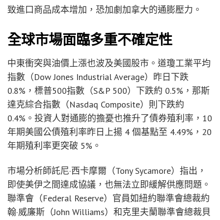
致進口商品成本增加，恐加劇加拿大的通膨壓力。
全球市場面臨多重不確定性
中東衝突與油價上漲也波及美國股市。道瓊工業平均
指數（Dow Jones Industrial Average）昨日下跌
0.8%，標普500指數（S&P 500）下跌約 0.5%，那斯
達克綜合指數（Nasdaq Composite）則下跌約
0.4%。投資人對通膨的擔憂也推升了債券殖利率，10
年期美國公債殖利率昨日上揚 4 個基點至 4.49%，20
年期殖利率更突破 5%。
市場分析師託尼·西卡摩爾（Tony Sycamore）指出，
即使美伊之間達成協議，也無法立即緩解供應問題。
聯準會（Federal Reserve）官員如紐約聯準會總裁約
翰·威廉斯（John Williams）和克里夫蘭聯準會總裁貝