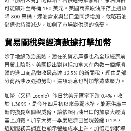
近「前所未有」的低點，若供應持續緊縮，原油價格
可能飆升至每桶 160 美元。美國商業原油庫存上週驟
降 800 萬桶，煉油需求與出口量同步增加，戰略石油
儲備也持續減少，加劇了市場對供應的擔憂。
貿易關稅與經濟數據打擊加幣
除了地緣政治風險，潛在的貿易摩擦也為全球經濟前
景蒙上陰影。美國提出對包括加拿大在內數十個經濟
體的進口商品徵收最高達 12.5% 的新關稅，理由是部
分商品涉及強迫勞動。這項消息也對加幣造成壓力。
加幣（又稱 Loonie）昨日兌美元匯率下跌 0.4%，收
於 1.3899，是今年四月初以來最弱水準。能源供應中
斷的擔憂與關稅威脅，讓依賴石油出口的加拿大經濟
雪上加霜。加拿大第一季度經濟已呈現萎縮 0.1%，
近期服務業調查也顯示營運成本上升。加幣走弱將導