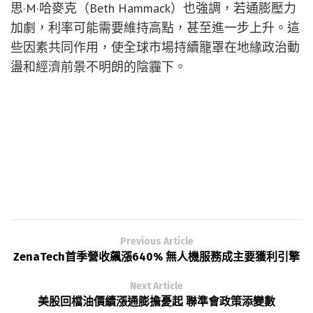
思·M·哈麥克（Beth Hammack）也強調，若通膨壓力
加劇，利率可能需要維持高點，甚至進一步上升。這
些因素共同作用，使全球市場持續籠罩在地緣政治動
盪和經濟前景不明朗的陰霾下。
Previous Article
ZenaTech首季營收飆漲640% 無人機服務成主要獲利引擎
Next Article
美股回檔油價續漲通膨擔憂起 聯準會政策添變數