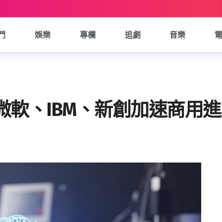
門
娛樂
專欄
追劇
音樂
微軟、IBM、新創加速商用