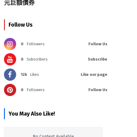
元巨額債券
Follow Us
0
Followers
Follow Us
0
Subscribers
Subscribe
12k
Likes
Like our page
0
Followers
Follow Us
You May Also Like!
No Content Available