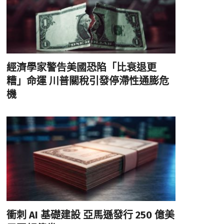
經濟學家警告美國恐陷「比衰退更
糟」命運 川普關稅引發停滯性通膨危
機
衝刺 AI 基礎建設 亞馬遜發行 250 億美