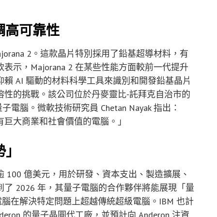
 強調高可靠性
orana 2。這款晶片特別採用了鉛基超導材料，有
，Majorana 2 在某些性能方面較前一代提升
軟仰賴 AI 驅動的材料科學工具來識別和開發鉛基晶片
溶性的挑戰。該公司位於丹麥靈比-託拜克自治市的
電腦。微軟技術研究員 Chetan Nayak 指出：
有巨大商業和社會價值的電腦。」
勢」
逾 100 億美元，用於研發、資本支出、製造擴展、
 2026 年，其量子電腦的合作夥伴將能展現「量
即量子電腦在解決特定問題上超越傳統超級電腦。IBM 也計
on 的量子晶圓代工廠，並預計向 Anderon 注資