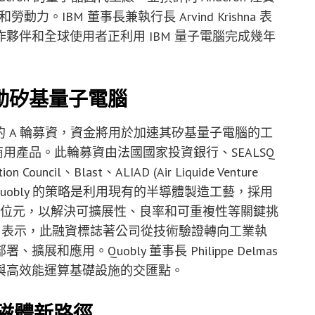
。IBM 董事長兼執行長 Arvind Krishna 表
夥伴和全球使用者正利用 IBM 量子電腦完成幾年
元 推動矽基量子電腦
億歐元的 A 輪募資，資金將用於加速其矽基量子電腦的工
商用產品。此輪募資由法國國家投資銀行、SEALSQ
uncil、Blast、ALIAD (Air Liquide Venture
的參與。Quobly 的策略是利用現有的半導體製造工藝，採用
發矽量子位元，以解決可擴展性、良率和可重複性等關鍵挑
Vinet 表示，此融資標誌著公司從技術驗證轉向工業執
應用。Quobly 董事長 Philippe Delmas
與高效能運算基礎設施的交匯點。
磁體新路徑