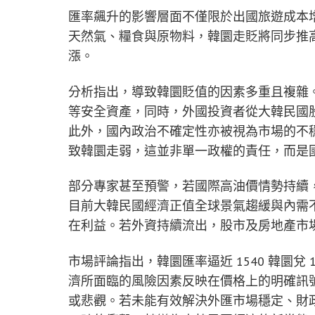
匯率飆升的影響層面不僅限於出國旅遊成本
天然氣、糧食與原物料，韓圜走貶將同步推
漲。
分析指出，導致韓圜貶值的因素多重且複雜
等安全資產，同時，外國投資者從大韓民國
此外，國內政治不確定性亦被視為市場的不
致韓圜走弱，這並非單一政權的責任，而是
部分專家甚至預警，若國際高油價情勢持續，韓
目前大韓民國經濟正值全球景氣趨緩與內需
在利益。若外資持續流出，股市及房地產市
市場評論指出，韓圜匯率逼近 1540 韓圜
濟所面臨的風險因素反映在價格上的明確訊
或悲觀。若未能有效解決外匯市場穩定、財