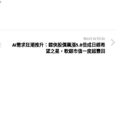
。
Next Article
空
AI需求狂潮推升：鎧俠股價飆漲5.8倍成日經希
望之星，軟銀市值一度超豐田