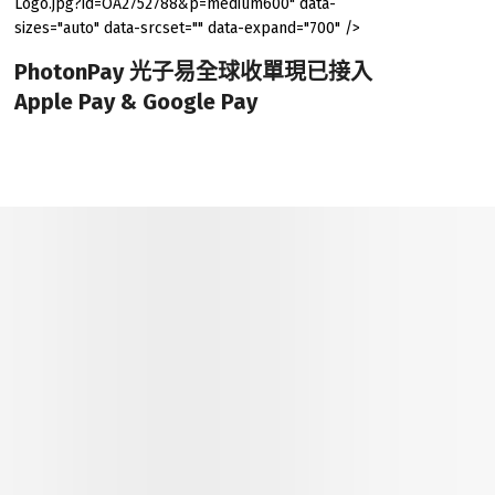
Logo.jpg?id=OA2752788&p=medium600" data-
sizes="auto" data-srcset="" data-expand="700" />
PhotonPay 光子易全球收單現已接入
Apple Pay & Google Pay