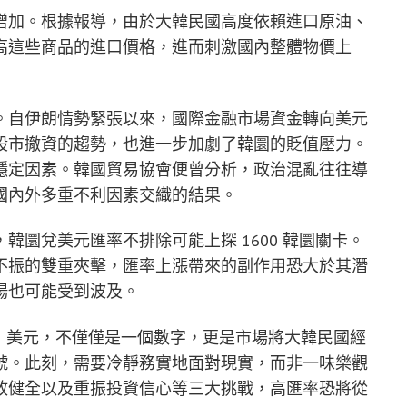
增加。根據報導，由於大韓民國高度依賴進口原油、
高這些商品的進口價格，進而刺激國內整體物價上
。自伊朗情勢緊張以來，國際金融市場資金轉向美元
股市撤資的趨勢，也進一步加劇了韓圜的貶值壓力。
穩定因素。韓國貿易協會便曾分析，政治混亂往往導
國內外多重不利因素交織的結果。
圜兌美元匯率不排除可能上探 1600 韓圜關卡。
不振的雙重夾擊，匯率上漲帶來的副作用恐大於其潛
場也可能受到波及。
兌 1 美元，不僅僅是一個數字，更是市場將大韓民國經
號。此刻，需要冷靜務實地面對現實，而非一味樂觀
政健全以及重振投資信心等三大挑戰，高匯率恐將從