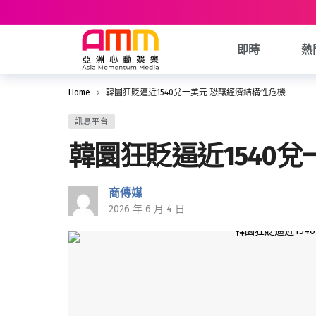
即時
熱
Home
韓圜狂貶逼近1540兌一美元 恐釀經濟結構性危機
訊息平台
韓圜狂貶逼近1540
商傳媒
2026 年 6 月 4 日