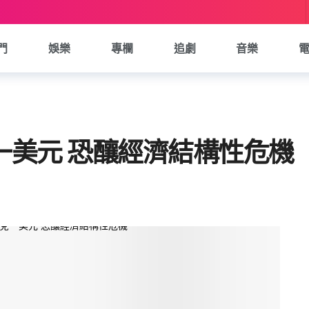
門
娛樂
專欄
追劇
音樂
兌一美元 恐釀經濟結構性危機