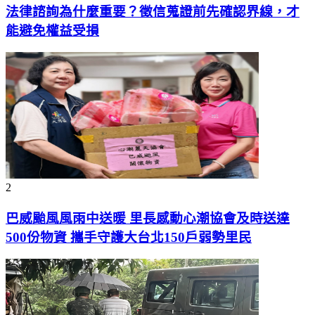
法律諮詢為什麼重要？徵信蒐證前先確認界線，才
能避免權益受損
2
巴威颱風風雨中送暖 里長感動心潮協會及時送達
500份物資 攜手守護大台北150戶弱勢里民