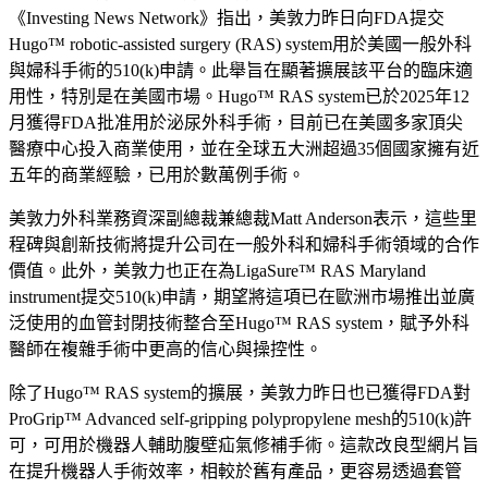
《Investing News Network》指出，美敦力昨日向FDA提交
Hugo™ robotic-assisted surgery (RAS) system用於美國一般外科
與婦科手術的510(k)申請。此舉旨在顯著擴展該平台的臨床適
用性，特別是在美國市場。Hugo™ RAS system已於2025年12
月獲得FDA批准用於泌尿外科手術，目前已在美國多家頂尖
醫療中心投入商業使用，並在全球五大洲超過35個國家擁有近
五年的商業經驗，已用於數萬例手術。
美敦力外科業務資深副總裁兼總裁Matt Anderson表示，這些里
程碑與創新技術將提升公司在一般外科和婦科手術領域的合作
價值。此外，美敦力也正在為LigaSure™ RAS Maryland
instrument提交510(k)申請，期望將這項已在歐洲市場推出並廣
泛使用的血管封閉技術整合至Hugo™ RAS system，賦予外科
醫師在複雜手術中更高的信心與操控性。
除了Hugo™ RAS system的擴展，美敦力昨日也已獲得FDA對
ProGrip™ Advanced self-gripping polypropylene mesh的510(k)許
可，可用於機器人輔助腹壁疝氣修補手術。這款改良型網片旨
在提升機器人手術效率，相較於舊有產品，更容易透過套管