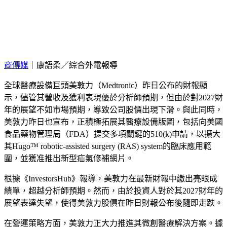
商傳媒
｜康語柔／綜合外電報導
全球醫療設備巨頭美敦力（Medtronic）昨日公布的財報顯
示，儘管其營收及獲利表現優於分析師預期，但由於對2027財
年的展望不如市場預期，導致公司股價出現下滑。與此同時，
美敦力昨日也宣布，正積極拓展其醫療設備版圖，包括向美國
食品藥物管理局（FDA）提交多項關鍵的510(k)申請，以擴大
其Hugo™ robotic-assisted surgery (RAS) system的臨床應用範
圍，並獲准推出新型疝氣修補網片。
根據《InvestorsHub》報導，美敦力在最新財報中繳出亮眼成
績單，超越分析師預期。然而，由於投資人對於其2027財年的
展望表達失望，使得美敦力股價在昨日財報公布後隨即走跌。
在營運策略方面，美敦力正大力推進其微創醫療解決方案。據