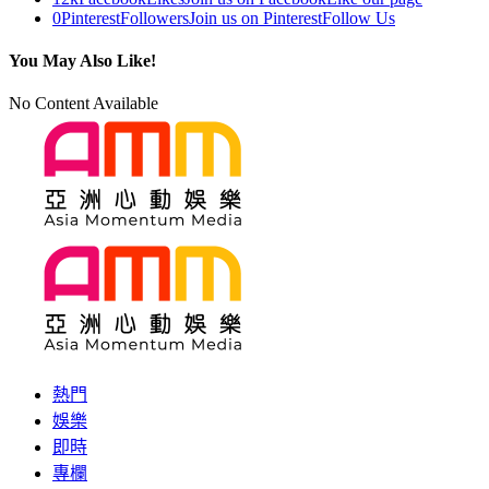
0
Pinterest
Followers
Join us on Pinterest
Follow Us
You May Also Like!
No Content Available
熱門
娛樂
即時
專欄