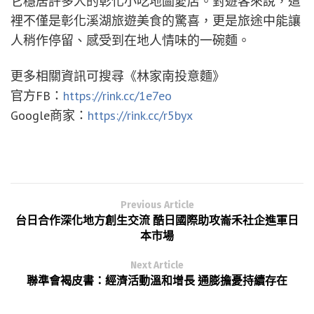
彰化溪湖簡單小店，好吃乾拌麵
讓人印象深刻
《林家南投意麵》店面不大，卻布置得格外貼心。冷
氣涼爽、座位舒適，無論是獨自前往或一家大小同
行，都能輕鬆落座。店內備有兒童椅，也設置了寵物
友善區，這些不張揚的小細節，都讓人感受到店家希
望每一位客人「都能吃得自在」的溫暖用心。
除了內用，他們也提供 foodpanda 與 Uber Eats 外送
服務。雖然不接受信用卡，但高品質與合理價格，讓
它穩居許多人的彰化小吃地圖愛店。對遊客來說，這
裡不僅是彰化溪湖旅遊美食的驚喜，更是旅途中能讓
人稍作停留、感受到在地人情味的一碗麵。
更多相關資訊可搜尋《林家南投意麵》