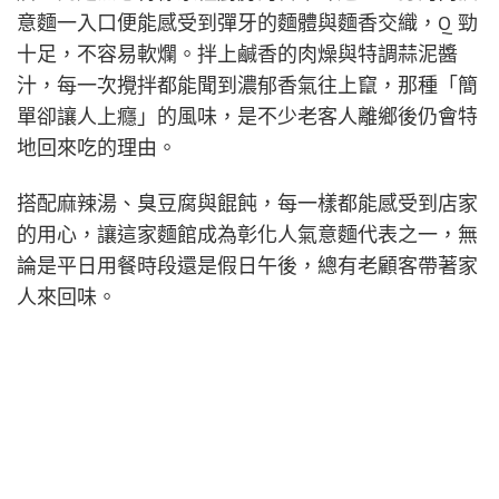
意麵一入口便能感受到彈牙的麵體與麵香交織，Q 勁
十足，不容易軟爛。拌上鹹香的肉燥與特調蒜泥醬
汁，每一次攪拌都能聞到濃郁香氣往上竄，那種「簡
單卻讓人上癮」的風味，是不少老客人離鄉後仍會特
地回來吃的理由。
搭配麻辣湯、臭豆腐與餛飩，每一樣都能感受到店家
的用心，讓這家麵館成為彰化人氣意麵代表之一，無
論是平日用餐時段還是假日午後，總有老顧客帶著家
人來回味。