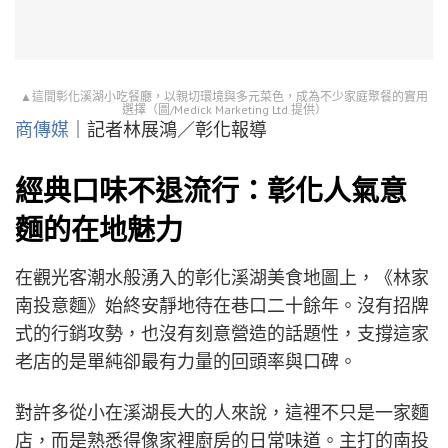
▲這間彰化溪湖小吃餐廳，以親切環境與多元菜色，成為不少家庭聚餐的實用
選擇（圖/Medick Marketing Ltd.提供）
商傳媒
｜記者林展鴻／彰化報導
經典口味不退流行：彰化人氣意
麵的在地魅力
在觀光客潮水般湧入的彰化溪湖美食地圖上，《林家
南投意麵》始終安靜地待在巷口二十餘年。沒有招牌
式的行銷攻勢，也沒有刻意營造的話題性，支撐這家
老店的是單純卻最有力量的回頭率與口碑。
對許多從小在溪湖長大的人來說，這裡不只是一家麵
店，而是熟悉得像家裡廚房的日常味道。主打的南投