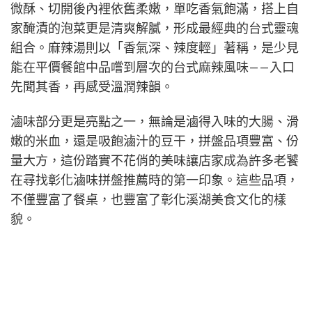
▲彰化溪湖人氣意麵，以口味濃郁、選項多元，在在地小吃店中備受好評
（圖/Medick Marketing Ltd.提供）
彰化溪湖臭豆腐、滷味與麻辣
湯：平凡中吃出驚喜
除了招牌意麵之外，《林家南投意麵》也因多樣且實
在的副餐而深受喜愛。現炸臭豆腐一上桌，外皮金黃
微酥、切開後內裡依舊柔嫩，單吃香氣飽滿，搭上自
家醃漬的泡菜更是清爽解膩，形成最經典的台式靈魂
組合。麻辣湯則以「香氣深、辣度輕」著稱，是少見
能在平價餐館中品嚐到層次的台式麻辣風味——入口