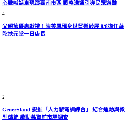
心戰喊話車現蹤臺南市區 戰略溝通引導民眾避難
4
父親節優惠獻禮！陳美鳳現身世貿樂齡展 8/8擔任華
陀扶元堂一日店長
2
GenerStand 擬推「人力發電訓練台」 結合運動與微
型儲能 啟動募資前市場調查