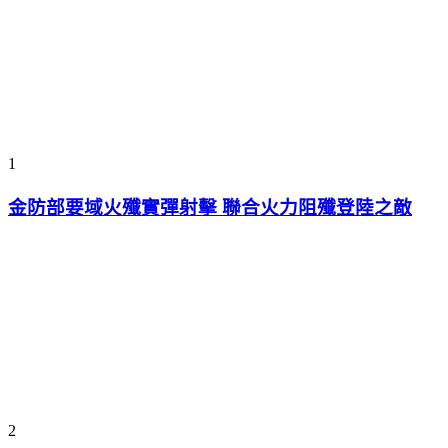
1
金防部要域火殲實彈射擊 聯合火力阻殲登陸之敵
2