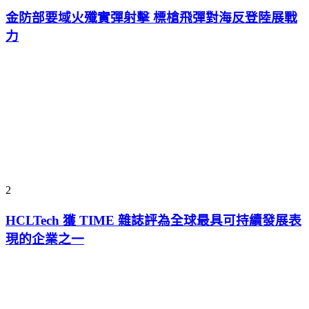
金防部要域火殲實彈射擊 標槍飛彈對海反登陸展戰
力
2
HCLTech 獲 TIME 雜誌評為全球最具可持續發展表
現的企業之一