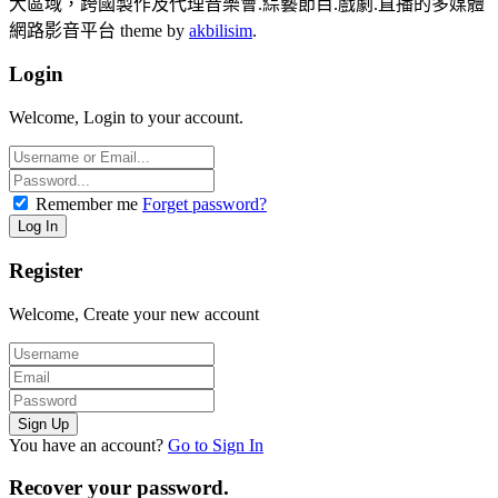
大區域，跨國製作及代理音樂會.綜藝節目.戲劇.直播的多媒體
網路影音平台 theme by
akbilisim
.
Login
Welcome, Login to your account.
Remember me
Forget password?
Register
Welcome, Create your new account
You have an account?
Go to Sign In
Recover your password.