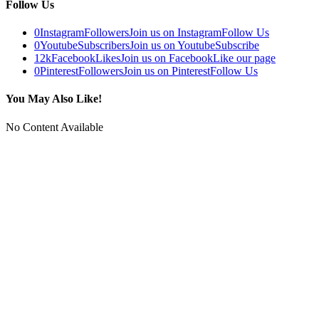
Follow Us
0
Instagram
Followers
Join us on Instagram
Follow Us
0
Youtube
Subscribers
Join us on Youtube
Subscribe
12k
Facebook
Likes
Join us on Facebook
Like our page
0
Pinterest
Followers
Join us on Pinterest
Follow Us
You May Also Like!
No Content Available