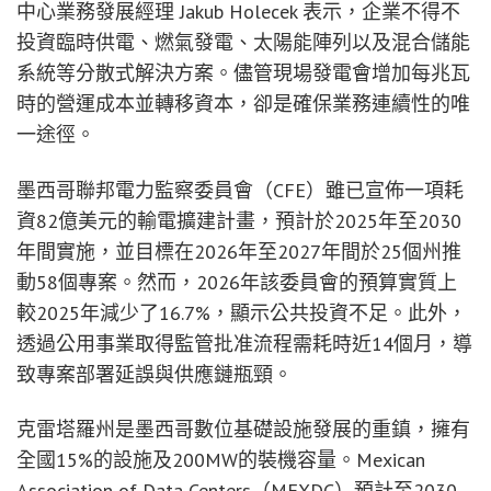
中心業務發展經理 Jakub Holecek 表示，企業不得不
投資臨時供電、燃氣發電、太陽能陣列以及混合儲能
系統等分散式解決方案。儘管現場發電會增加每兆瓦
時的營運成本並轉移資本，卻是確保業務連續性的唯
一途徑。
墨西哥聯邦電力監察委員會（CFE）雖已宣佈一項耗
資82億美元的輸電擴建計畫，預計於2025年至2030
年間實施，並目標在2026年至2027年間於25個州推
動58個專案。然而，2026年該委員會的預算實質上
較2025年減少了16.7%，顯示公共投資不足。此外，
透過公用事業取得監管批准流程需耗時近14個月，導
致專案部署延誤與供應鏈瓶頸。
克雷塔羅州是墨西哥數位基礎設施發展的重鎮，擁有
全國15%的設施及200MW的裝機容量。Mexican
Association of Data Centers（MEXDC）預計至2030