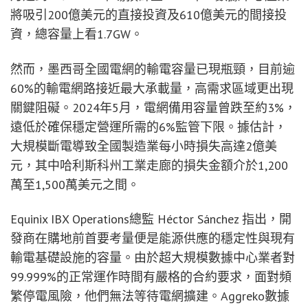
將吸引200億美元的直接投資及610億美元的間接投
資，總容量上看1.7GW。
然而，墨西哥全國電網的輸電容量已現瓶頸，目前逾
60%的輸電網路接近最大承載量，高需求區域更出現
關鍵阻礙。2024年5月，電網備用容量曾跌至約3%，
遠低於確保穩定營運所需的6%監管下限。據估計，
大規模斷電導致全國製造業每小時損失高達2億美
元，其中哈利斯科州工業走廊的損失金額介於1,200
萬至1,500萬美元之間。
Equinix IBX Operations總監 Héctor Sánchez 指出，開
發商在購地前首要考量便是能源供應的穩定性與現有
輸電基礎設施的容量。由於超大規模數據中心業者對
99.999%的正常運作時間有嚴格的合約要求，面對頻
繁停電風險，他們無法等待電網擴建。Aggreko數據