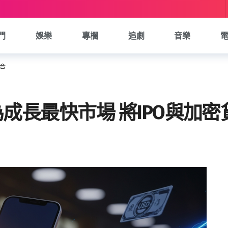
門
娛樂
專欄
追劇
音樂
整合
國為成長最快市場 將IPO與加