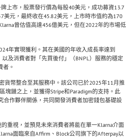
易所掛牌上市，股票發行價為每股40美元，成功募資13.7
美元，最終收在45.82美元，上市時市值約為170
arna曾估值高達456億美元，但在2022年的市場低
於2024年實現獲利。其在美國的年收入成長率達到
，以及消費者對「先買後付」（BNPL）服務的穩定
消費者。
將加密貨幣整合至其服務中。該公司已於2025年11月推
區塊鏈之上，並獲得Stripe和Paradigm的支持。此
vy建立研究合作夥伴關係，共同開發消費者加密錢包基礎設
施的重視，並預見未來消費者將能在單一Klarna介面
面臨來自Affirm、Block公司旗下的Afterpay以