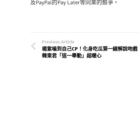
及PayPal的Pay Later等同業的競爭。
Previous Article
楊紫嗑到自己CP！化身吃瓜第一線解說吻戲
韓東君「這一舉動」超暖心