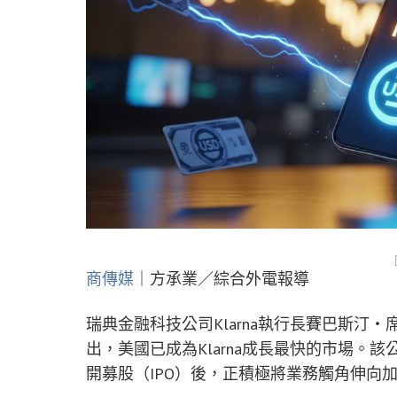
商傳媒
｜方承業／綜合外電報導
瑞典金融科技公司Klarna執行長賽巴斯汀・席米亞柯斯
出，美國已成為Klarna成長最快的市場。
開募股（IPO）後，正積極將業務觸角伸向