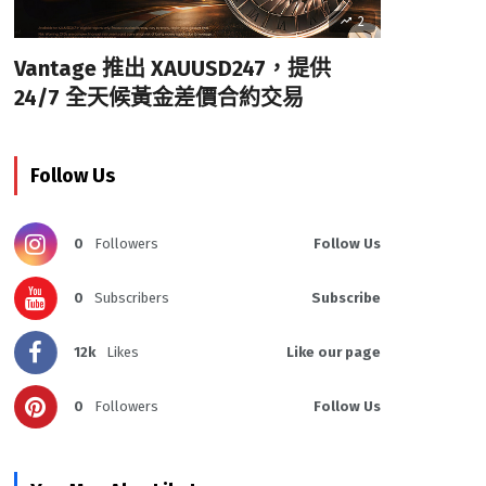
2
Vantage 推出 XAUUSD247，提供
24/7 全天候黃金差價合約交易
Follow Us
0
Followers
Follow Us
0
Subscribers
Subscribe
12k
Likes
Like our page
0
Followers
Follow Us