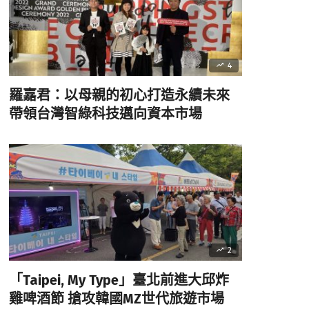
4
羅嘉君：以母親的初心打造永續未來
帶領台灣智綠科技邁向資本市場
2
「Taipei, My Type」臺北前進大邱炸
雞啤酒節 搶攻韓國MZ世代旅遊市場