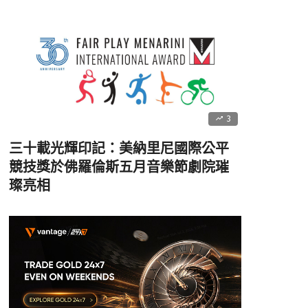
3
三十載光輝印記：美納里尼國際公平
競技獎於佛羅倫斯五月音樂節劇院璀
璨亮相