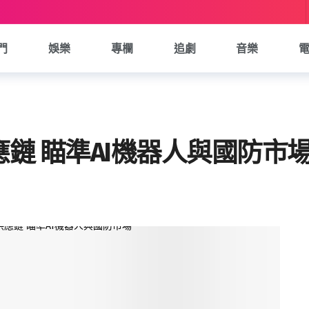
門
娛樂
專欄
追劇
音樂
鏈 瞄準AI機器人與國防市