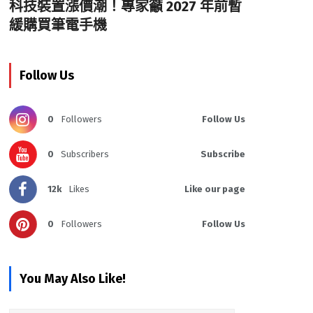
科技裝置漲價潮！專家籲 2027 年前暫
緩購買筆電手機
Follow Us
0
Followers
Follow Us
0
Subscribers
Subscribe
12k
Likes
Like our page
0
Followers
Follow Us
You May Also Like!